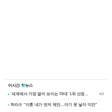
이시간
핫
뉴스
하리수 "이혼 내가 먼저 제안…아기 못 낳아 미안"