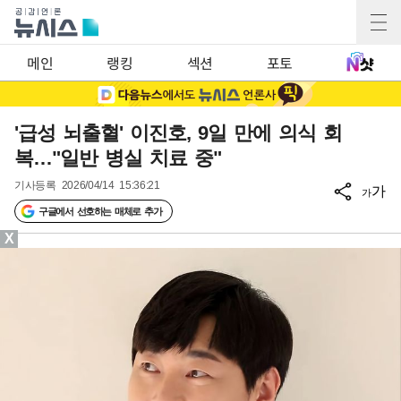
메인
랭킹
섹션
포토
'급성 뇌출혈' 이진호, 9일 만에 의식 회
복…"일반 병실 치료 중"
기사등록
2026/04/14 15:36:21
가
가
구글에서 선호하는 매체로 추가
X