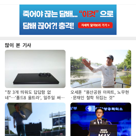
많이 본 기사
"창 3개 띄워도 답답함 없
오세훈 "용산공원 아파트, 노무현
네"…'폴드8 울트라', 일주일 써보
·문재인 철학 뒤집는 것"
니