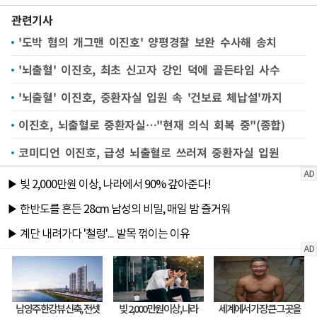
관련기사
'도박 혐의 개그맨 이진호' 양평경찰 보완 수사해 송치
'뇌출혈' 이진호, 최초 신고자 강인 덕에 골든타임 사수
'뇌출혈' 이진호, 중환자실 입원 속 '건보료 체납설'까지
이진호, 뇌출혈로 중환자실…"현재 의식 회복 중"(종합)
코미디언 이진호, 급성 뇌출혈로 쓰러져 중환자실 입원