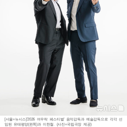
[서울=뉴시스]'2026 여우락 페스티벌' 음악감독과 예술감독으로 각각 선
임된 유태평양(왼쪽)과 이한철. (사진=국립극장 제공)