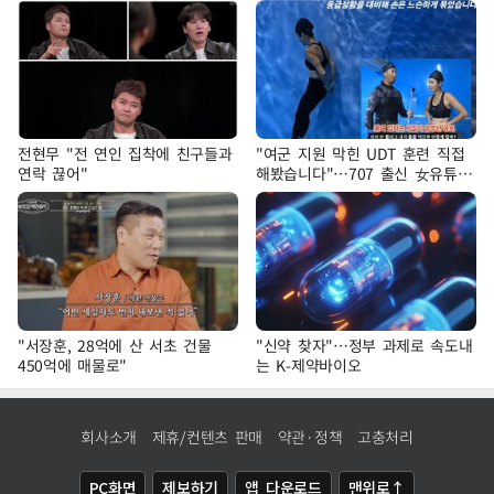
전현무 "전 연인 집착에 친구들과
"여군 지원 막힌 UDT 훈련 직접
연락 끊어"
해봤습니다"…707 출신 女유튜버
'완벽 소화'
"서장훈, 28억에 산 서초 건물
"신약 찾자"…정부 과제로 속도내
450억에 매물로"
는 K-제약바이오
회사소개
제휴/컨텐츠 판매
약관·정책
고충처리
PC화면
제보하기
앱 다운로드
맨위로↑