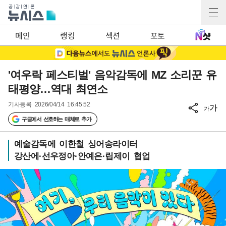
메인
랭킹
섹션
포토
'여우락 페스티벌' 음악감독에 MZ 소리꾼 유
태평양…역대 최연소
기사등록
2026/04/14 16:45:52
가
가
구글에서 선호하는 매체로 추가
예술감독에 이한철 싱어송라이터
강산에·선우정아·안예은·립제이 협업