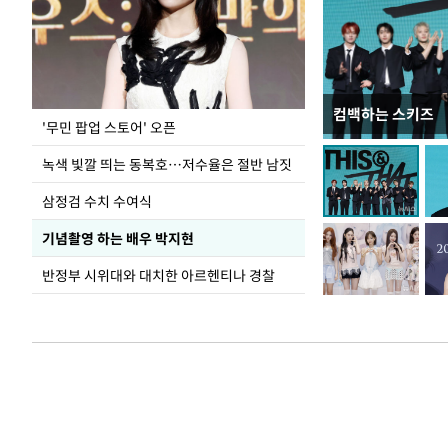
컴백하는 스키즈
지석천 뒤덮은 
'무민 팝업 스토어' 오픈
녹색 빛깔 띄는 동복호…저수율은 절반 남짓
삼정검 수치 수여식
기념촬영 하는 배우 박지현
반정부 시위대와 대치한 아르헨티나 경찰