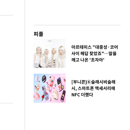
피플
아르테미스 "대중성·코어
사이 해답 찾았죠"…알을
깨고 나온 '초자아'
[부니콘]⑥슬래시비슬래
시, 스마트폰 액세서리에
NFC 더했다