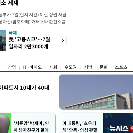
소 제재
부가 7일(현지 시간) 이란 정권 자금
상자산(암호화폐) 거래소와 환전소를
재무부 해외자산통제국(OFAC)은 이날
국제
경제
) 자금 조달에 이용된 디지털 자산 거
美 '고용쇼크'…7월
수도권 고용 급랭
유 판매 대금 회수에 동원된 환전 네
일자리 2만3000개
전국 취업자 10명
고 밝혔다. 동유럽 조지아
감소
1명뿐
융
산업
IT·바이오
사회
수도권
지방
문화
스포츠
아파트서 10대가 40대
'서준맘' 박세미, 연
이 대통령, '호우피
하 남자친구와 열애
해' 안동·의성 관할