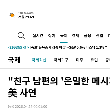
2026.08.08 (토)
서울 29.6℃
실시간
정치
국제
경제
금융
산업
-31669초 전 >
[속보]뉴욕증시 상승 마감…S&P 0.6% 나스닥 1.3%↑
국제
국제최신
국제기구
미주
유럽
중
"친구 남편의 '은밀한 메시
美 사연
등록 2026.04.15 00:01:00