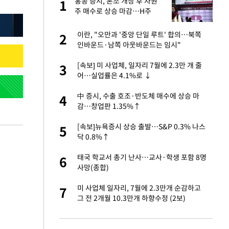
 사
홍콩 증시, 혼조 개장 후 자원
1
1
주 매수로 상승 마감…H주
0.39%↑
 10대가 40대 친
이란, "오만과 '중앙 단일 루트' 합의…북쪽
2
2
인바운드·남쪽 아웃바운드는 임시"
자친구와 열애 "결혼
[속보] 미 사업체, 일자리 7월에 2.3만 개 줄
3
3
어…실업률은 4.1%로 ↓
해' 안동·의성 관할
中 증시, 수출 호조·반도체 매수에 상승 마
4
4
감…창업판 1.35%↑
 공급 기존 사고방식
[속보]뉴욕증시 상승 출발…S&P 0.3% 나스
5
5
"
닥 0.8%↑
회의서 공급 논
태국 학교서 총기 난사…교사·학생 포함 8명
6
6
달리지 말고 과감
사망(종합)
자원주 매수로 상승
미 사업체 일자리, 7월에 2.3만개 순감하고
7
7
그 전 2개월 10.3만개 하향수정 (2보)