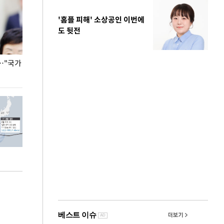
'홈플 피해' 소상공인 이번에
도 뒷전
…"국가
홈플러스, 67개 점포 가오픈… 13일 정식 개장
오세훈 서울시장,
환경 점검