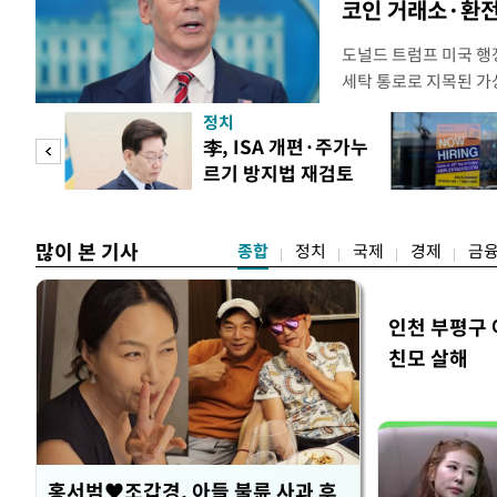
코인 거래소·환전
도널드 트럼프 미국 행정
세탁 통로로 지목된 가
무더기 제재했다. 미 
정치
이란혁명수비대(IRGC
 두
李, ISA 개편·주가누
래소와, 이란의 해외 석
르기 방지법 재검토
트워크를 각각 제재한다
 정도
지시
많이 본 기사
종합
정치
국제
경제
금
인천 부평구 
친모 살해
홍서범♥조갑경, 아들 불륜 사과 후