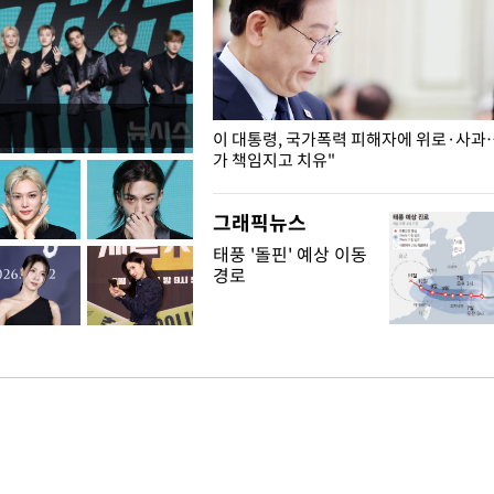
개구리밥
이 대통령, 국가폭력 피해자에 위로·사과
가 책임지고 치유"
그래픽뉴스
태풍 '돌핀' 예상 이동
경로