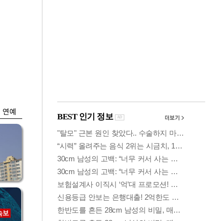
금융
…
두나무, 경찰청 '압수
 중
가상자산' 관리한다
연예