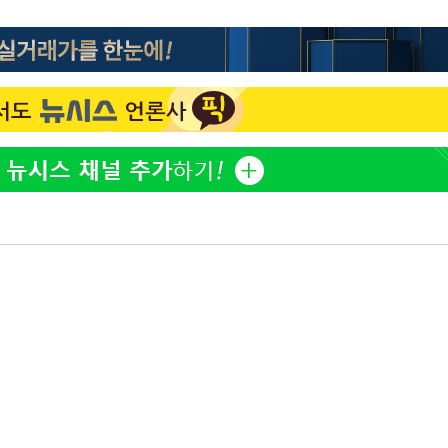
홍서범♥조갑경, 아들 불륜
1
과 후 근황…밝은 미소
[단독]인천 부평구 아파트서
2
모 살해
'서준맘' 박세미, 연하 남
3
생각도"
[속보]이 대통령, '호우피
4
4개 면 특별재난지역 선포
[속보]이 대통령 "부동산
5
매달리지 말고 과감히 실천
이 대통령, 6시간 부동산 
6
의…"기존 사고 방식에 매
히 실천"(종합)
홍콩 증시, 혼조 개장 후 
7
마감…H주 0.39%↑