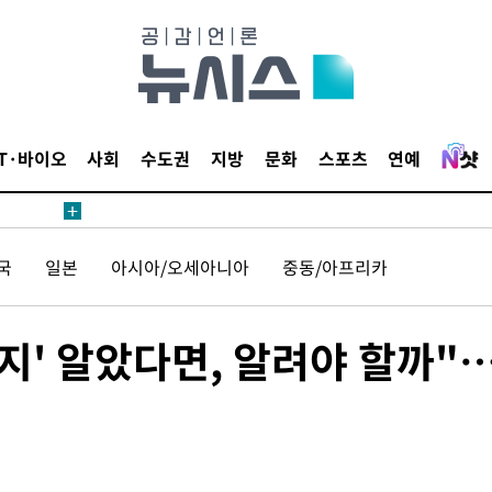
IT·바이오
사회
수도권
지방
문화
스포츠
연예
국
일본
아시아/오세아니아
중동/아프리카
지' 알았다면, 알려야 할까"