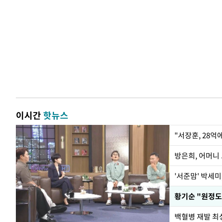
이시간
핫뉴스
"서장훈, 28억
방은희, 어머니 
'서준맘' 박세미
황기순 "원정도
백혈병 재발 최성