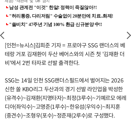
제공) *재판매 및 DB 금지
[인천=뉴시스]김희준 기자 = 프로야구 SSG 랜더스의 베
테랑 거포 김재환이 두산 베어스와의 시즌 첫 '김재환 더
비'에서 2번 타자로 선발 출격한다.
SSG는 14일 인천 SSG랜더스필드에서 벌어지는 2026
신한 쏠 KBO리그 두산과의 경기 선발 라인업을 박성한
(유격수)~김재환(지명타자)~최정(3루수)~기예르모 에레
디아(좌익수)~고명준(1루수)~한유섬(우익수)~최지훈
(중견수)~조형우(포수)~정준재(2루수)로 구성했다.