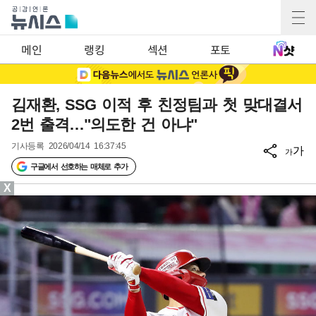
메인
랭킹
섹션
포토
김재환, SSG 이적 후 친정팀과 첫 맞대결서
2번 출격…"의도한 건 아냐"
기사등록
2026/04/14 16:37:45
가
가
구글에서 선호하는 매체로 추가
X