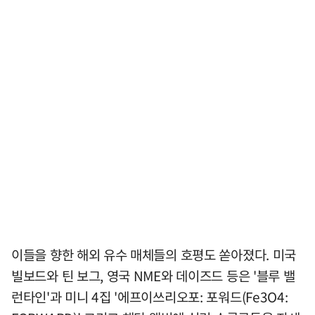
이들을 향한 해외 유수 매체들의 호평도 쏟아졌다. 미국
빌보드와 틴 보그, 영국 NME와 데이즈드 등은 '블루 밸
런타인'과 미니 4집 '에프이쓰리오포: 포워드(Fe3O4: