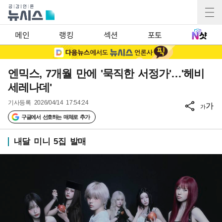
메인
랭킹
섹션
포토
엔믹스, 7개월 만에 '묵직한 서정가'…'헤비
세레나데'
기사등록
2026/04/14 17:54:24
가
가
구글에서 선호하는 매체로 추가
내달 미니 5집 발매