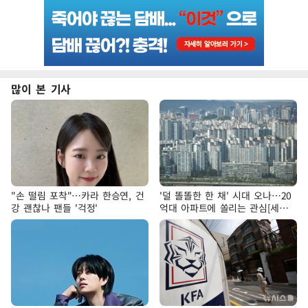
많이 본 기사
"손 떨림 포착"…카라 한승연, 건
'덜 똘똘한 한 채' 시대 오나…20
강 괜찮나 팬들 '걱정'
억대 아파트에 쏠리는 관심[세제
개편, 그 이후②]