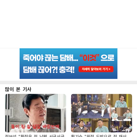
많이 본 기사
정보석 "황정음 전 남편 서글서글
황기순 "원정 도박으로 전 재산