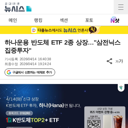
메인
랭킹
섹션
포토
하나운용 반도체 ETF 2종 상장…"삼전닉스
집중투자"
기사등록
2026/04/14 16:40:38
가
가
최종수정
2026/04/14 19:24:24
구글에서 선호하는 매체로 추가