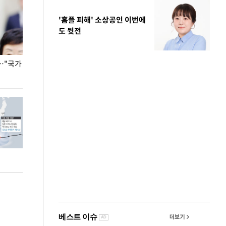
'홈플 피해' 소상공인 이번에
도 뒷전
…"국가
홈플러스, 67개 점포 가오픈… 13일 정식 개장
오세훈 서울시장,
환경 점검