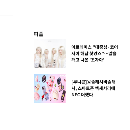
피플
아르테미스 "대중성·코어
사이 해답 찾았죠"…알을
깨고 나온 '초자아'
[부니콘]⑥슬래시비슬래
시, 스마트폰 액세서리에
NFC 더했다