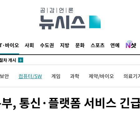
서 두차례
부장 기소
"
협회
IT·바이오
사회
수도권
지방
문화
스포츠
연예
 교수…이
 절차 개시
액
보안
컴퓨터/SW
게임
과학
제약/바이오
의료기
 사망
부, 통신·플랫폼 서비스 긴
 CDC
압수수색
 등 9곳