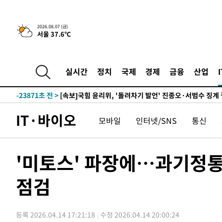
-592초 전 >
이란, 호르무즈서 "적국 목표물들"과 대치로 남부 케슘섬에
2026.08.07 (금)
서울 37.6℃
큰 폭발음
-29647초 전 >
[속보]종합특검, '계엄 수용공간 확보' 신용해 前교정본
-28520초 전 >
외신들도 주목한 韓축구 파문…"국민적 공분에 수사 재개
-28491초 전 >
11시간 압수수색에 성접대 파문까지…'쑥대밭' 된 축구
실시간
정치
국제
경제
금융
산업
-27513초 전 >
[속보]규제합리화위원회 부위원장에 김태유 서울대 공대
병태 후임
-23871초 전 >
[속보]국힘 윤리위, '돌려차기 발언' 진종오·서범수 징계
-19196초 전 >
[속보] 7월 중국 수출 23.9%↑ 수입 27.5%↑…무역총
IT·바이오
모바일
인터넷/SNS
통신
25.3%↑
-16356초 전 >
[속보]'채상병 순직 책임' 임성근, 항소심도 징역 3년
-16222초 전 >
[속보]종합특검, '관저이전 봐주기 감사' 유병호 구속기소
-12822초 전 >
민주 콩고 에볼라환자 4천명 돌파, 4053명 발생 1850명
'미토스' 파장에…과기정통
-12072초 전 >
[속보]'300억원대 사기 혐의' 차가원 대표 구속 송치
점검
-11266초 전 >
"미 전국적 살모네라 식중독 원인은 멕시코산 할라피뇨"--
-9779초 전 >
[속보]경찰·노동부, HL만도 평택사업장 끼임 사망 관련 
-9660초 전 >
[속보]합수본, '투표율 허위 입력' 중앙·서울·경기도 선관위
등록 2026.04.14 17:21:18
수정 2026.04.14 20:00:24
압수수색
-9415초 전 >
[속보]원·달러 환율, 오전 9시 1423.8원