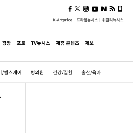
K-Artprice
프라임뉴시스
위클리뉴시스
광장
포토
TV뉴시스
제휴 콘텐츠
제보
기/헬스케어
병의원
건강/질환
출산/육아
급