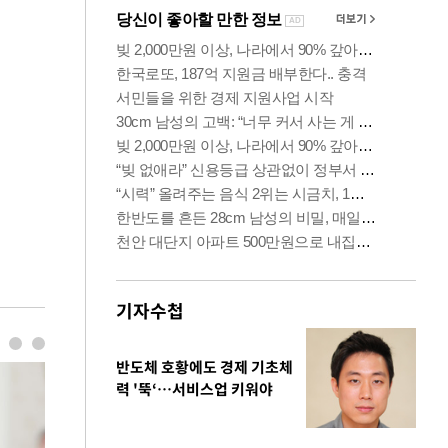
기자수첩
반도체 호황에도 경제 기초체
력 '뚝‘…서비스업 키워야