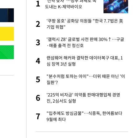
건물
"신약 찾자"…정부 과제로 속
1
1
도내는 K-제약바이오
친구들과 연락 끊어"
'쿠팡 옹호' 공화당 의원들 "한국 7.7법은 美
2
2
기업 위협"
련 직접 해봤습니
'갤럭시 Z8' 글로벌 사전 판매 30%↑…구글
3
3
'완벽 소화'
·애플 출격 전 청신호
·국가대표 병행하더
랜섬웨어 해커와 결탁한 데이터복구 대표, 1
4
4
심 징역 3년 실형
 속도내는 K-제약
"분수처럼 토하는 아이"…더위 때문 아닌 '이
5
5
질환'?
용객 제한을" vs
'225억 비자금' 의약품 판매대행업체 경영
6
6
"
진, 2심서도 실형
하 주택은 보유·양도
"입추에도 방심금물"…식중독, 한여름보다
7
7
9월에 최다