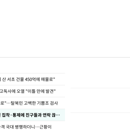
에 산 서초 건물 450억에 매물로"
고독사에 오열 "이틀 만에 발견"
뒤로"…탈북민 고백한 기쁨조 검사
인 집착·통제에 친구들과 연락 끊겨"
사격 국대 병행하더니…근황이