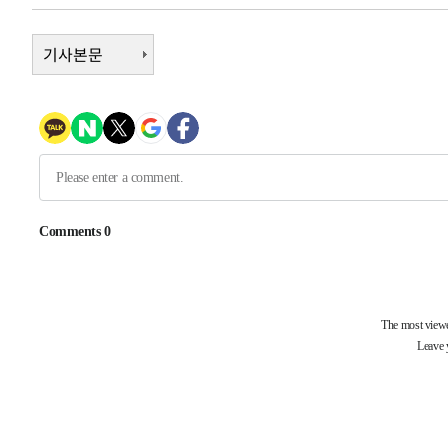
-9211초 전 >
[속보]삼성전자·SK하이닉스 동반 강보합…1%대 상승 출
-9197초 전 >
기사본문
[속보]코스닥, 5.95포인트(0.74%) 상승한 807.62개장
-9165초 전 >
[속보]코스피, 6300선 재탈환…1.09% 오른 6365.07 개
-6330초 전 >
시리아 다마스쿠스 교외에서 미니버스 폭발.. 14명 부상, 
-5628초 전 >
입추에도 극한더위…서울 낮 39도 '폭염중대경보'
-592초 전 >
이란, 호르무즈서 "적국 목표물들"과 대치로 남부 케슘섬에
큰 폭발음
-29647초 전 >
[속보]종합특검, '계엄 수용공간 확보' 신용해 前교정본
-28520초 전 >
외신들도 주목한 韓축구 파문…"국민적 공분에 수사 재개
-28491초 전 >
11시간 압수수색에 성접대 파문까지…'쑥대밭' 된 축구
-27513초 전 >
[속보]규제합리화위원회 부위원장에 김태유 서울대 공대
병태 후임
-23871초 전 >
[속보]국힘 윤리위, '돌려차기 발언' 진종오·서범수 징계
-19196초 전 >
[속보] 7월 중국 수출 23.9%↑ 수입 27.5%↑…무역총
25.3%↑
-16356초 전 >
[속보]'채상병 순직 책임' 임성근, 항소심도 징역 3년
-16222초 전 >
[속보]종합특검, '관저이전 봐주기 감사' 유병호 구속기소
-12822초 전 >
민주 콩고 에볼라환자 4천명 돌파, 4053명 발생 1850명
-12072초 전 >
[속보]'300억원대 사기 혐의' 차가원 대표 구속 송치