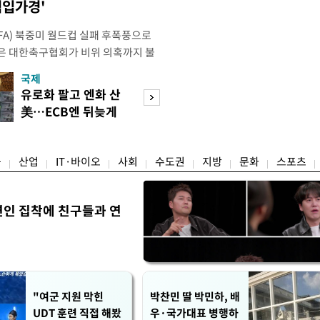
점입가경'
IFA) 북중미 월드컵 실패 후폭풍으로
은 대한축구협회가 비위 의혹까지 불
밭이 됐다. 특히 10년도 넘은 외국인
국제
경제
 파묘되면서 축구협회를 향한 불신은
유로화 팔고 엔화 산
취업자 10명 중 
 이르렀다. 축구협회는 2024년 7월
美…ECB엔 뒤늦게
뿐…수도권 고용 
대표팀 사령탑으로 선임한 뒤
통보
랭
융
산업
IT·바이오
사회
수도권
지방
문화
스포츠
연인 집착에 친구들과 연
"여군 지원 막힌
박찬민 딸 박민하, 배
UDT 훈련 직접 해봤
우·국가대표 병행하