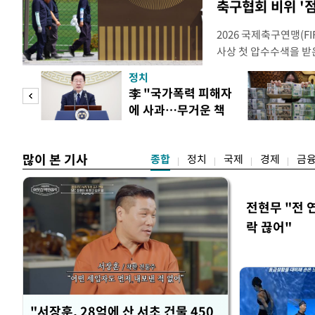
축구협회 비위 '
2026 국제축구연맹(F
사상 첫 압수수색을 받
거지면서 그야말로 쑥대
정치
심판 성 접대 파문까지
문가
李 "국가폭력 피해자
돌이킬 수 없는 지경까지
에 사과…무거운 책
홍명보 전 감독을 국가
황제
임감"
많이 본 기사
종합
정치
국제
경제
금
전현무 "전 
락 끊어"
"서장훈, 28억에 산 서초 건물 450