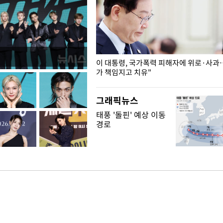
개구리밥
이 대통령, 국가폭력 피해자에 위로·사과
가 책임지고 치유"
그래픽뉴스
태풍 '돌핀' 예상 이동
경로