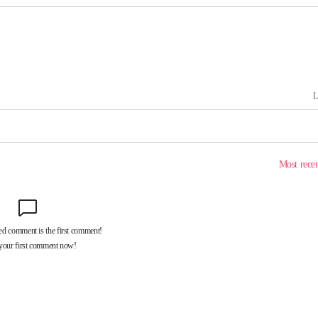
발
장
3명은 중태
서 두차례
부장 기소
"
협회
 교수…이
 절차 개시
액
 사망