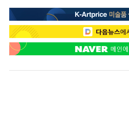
-11266초 전 >
"미 전국적 살모네라 식중독 원인은 멕시코산 할라피뇨"--
-9779초 전 >
[속보]경찰·노동부, HL만도 평택사업장 끼임 사망 관련 
-9660초 전 >
[속보]합수본, '투표율 허위 입력' 중앙·서울·경기도 선관위
압수수색
-9415초 전 >
[속보]원·달러 환율, 오전 9시 1423.8원
-9211초 전 >
[속보]삼성전자·SK하이닉스 동반 강보합…1%대 상승 출
-9197초 전 >
[속보]코스닥, 5.95포인트(0.74%) 상승한 807.62개장
-9165초 전 >
[속보]코스피, 6300선 재탈환…1.09% 오른 6365.07 개
-6330초 전 >
시리아 다마스쿠스 교외에서 미니버스 폭발.. 14명 부상, 
-5628초 전 >
입추에도 극한더위…서울 낮 39도 '폭염중대경보'
-592초 전 >
이란, 호르무즈서 "적국 목표물들"과 대치로 남부 케슘섬에
큰 폭발음