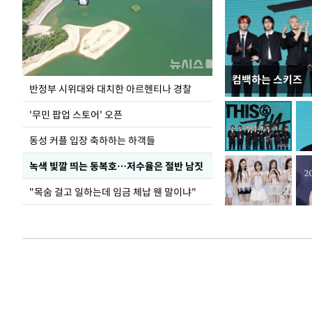
컴백하는 스키즈
지석천 뒤덮은 
반정부 시위대와 대치한 아르헨티나 경찰
'무민 팝업 스토어' 오픈
동성 커플 입장 축하하는 하객들
녹색 빛깔 띄는 동복호…저수율은 절반 남짓
"목숨 걸고 일하는데 임금 체납 웬 말이냐"