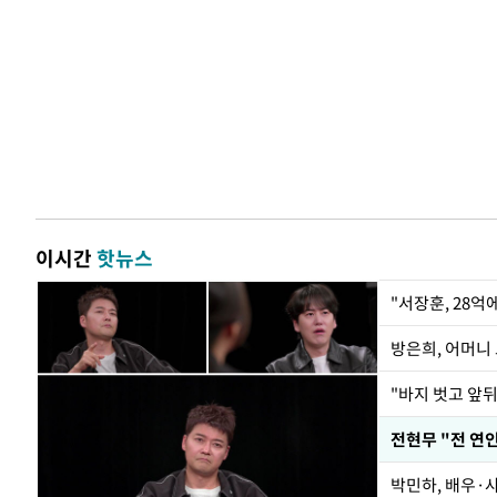
이시간
핫뉴스
"서장훈, 28억
방은희, 어머니 
"바지 벗고 앞
전현무 "전 연
박민하, 배우·