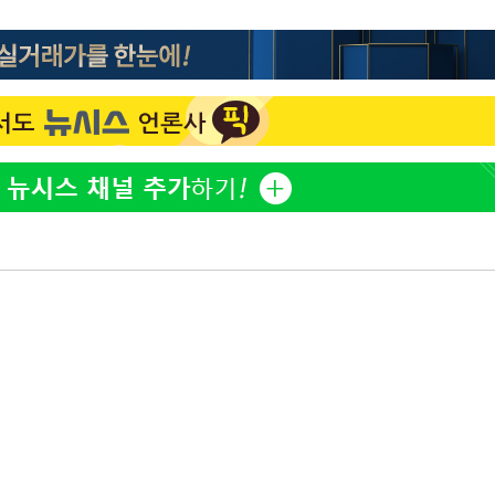
"서장훈, 28억에 산 서초 
1
450억에 매물로"
 CDC
압수수색
전현무 "전 연인 집착에 
2
 등 9곳
"여군 지원 막힌 UDT 훈
3
발
다"…707 출신 女유튜버 
박찬민 딸 박민하, 배우
4
장
니…여유로운 근황 공개
3명은 중태
"신약 찾자"…정부 과제로
5
바이오
서 두차례
"한강수영장, 문신 노출 이
6
"출입 막는 건 명백한 차별
구윤철 "실거주 30억 이
7
세 모두 완화"