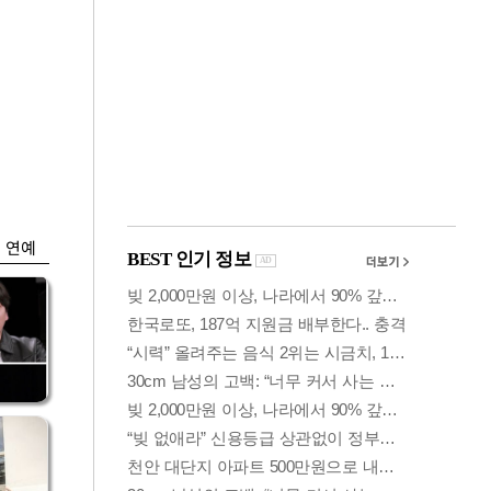
금융
1명
코스피·코스닥, 동반
급
상승 후 하락…혼조
세 계속
연예