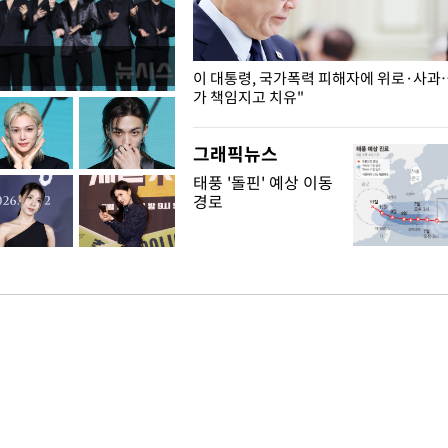
개구리밥
이 대통령, 국가폭력 피해자에 위로·사과
가 책임지고 치유"
그래픽뉴스
태풍 '돌핀' 예상 이동
경로