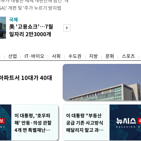
정부가 내놓은 세제 개편안에 담긴 '개
)' 개편 및 '주가 누르기 방지법
것을 지시했다. 이 대통령은 이날 참모
국제
경제
서 ISA 개편 방안 및 주가 누르기 방
美 '고용쇼크'…7월
수도권 고용 급랭
들의 반발 등에 대한 내용을 보고 받
일자리 2만3000개
전국 취업자 10명
대통령은 ISA 개편안과
감소
1명뿐
융
산업
IT·바이오
사회
수도권
지방
문화
스포츠
아파트서 10대가 40대
이 대통령, '호우피
이 대통령 "부동산
해' 안동·의성 관할
공급 기존 사고방식
4개 면 특별재난지역
매달리지 말고 과감
선포
히 실천"