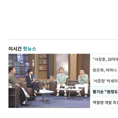
이시간
핫뉴스
"서장훈, 28억
방은희, 어머니 
'서준맘' 박세미
황기순 "원정도
백혈병 재발 최성