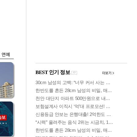
금융
…
두나무, 경찰청 '압수
 중
가상자산' 관리한다
연예