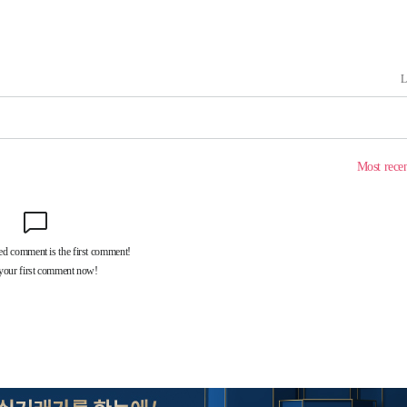
쳐
기소
수…이병태
지(종합)
.3만개 하
4.1%로
고 과감히
쪽 아웃바운
향
난지역 선포
지 못 갈
]