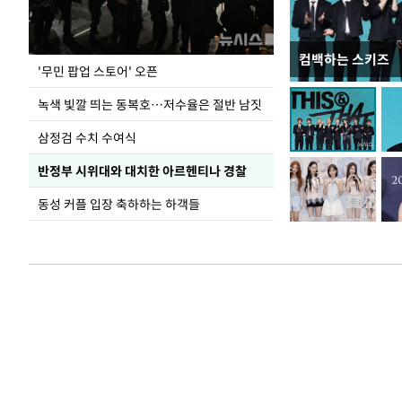
컴백하는 스키즈
지석천 뒤덮은 
'무민 팝업 스토어' 오픈
녹색 빛깔 띄는 동복호…저수율은 절반 남짓
삼정검 수치 수여식
반정부 시위대와 대치한 아르헨티나 경찰
동성 커플 입장 축하하는 하객들