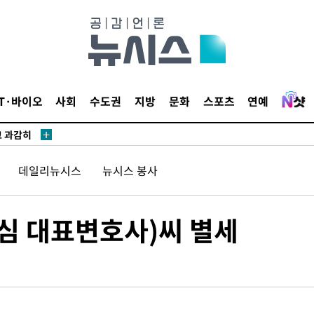
수…이병태
지(종합)
.3만개 하
IT·바이오
사회
수도권
지방
문화
스포츠
연예
4.1%로
고 과감히
쪽 아웃바운
향
데일리뉴시스
뉴시스 봉사
난지역 선포
지 못 갈
안심 대표변호사)씨 별세
]
선제 대응"