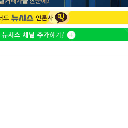
홍서범♥조갑경, 아들 불륜
1
선제 대응"
과 후 근황…밝은 미소
[단독]인천 부평구 아파트서
2
모 살해
쳐
[속보]이 대통령, '호우피
3
4개 면 특별재난지역 선포
[속보]이 대통령 "부동산
4
기소
매달리지 말고 과감히 실천
'서준맘' 박세미, 연하 남
5
생각도"
수…이병태
SK하이닉스, 용인·청주 팹
6
자…"AI 메모리 수요 선제
태풍 '돌핀' 日 남서부 지
7
명 대피령