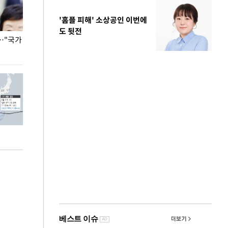
'홈플 피해' 소상공인 이번에
도 뒷전
…"국가
홈플러스, 67개 점포 가오픈… 13일 정식 개장
오세훈 서울시장,
환경 점검