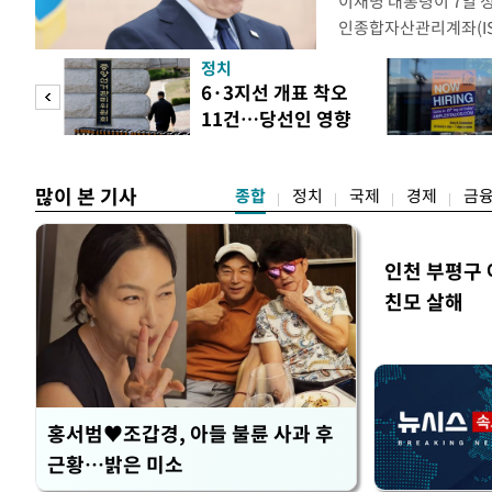
이재명 대통령이 7일 
인종합자산관리계좌(ISA
안'을 전면 재검토 할 
정치
들과의 상황 점검 회의에
 두
6·3지선 개표 착오
지법안을 둘러싼 투자자
11건…당선인 영향
았다. 이 자리에서 이 
 정도
없어
많이 본 기사
종합
정치
국제
경제
금
인천 부평구 
친모 살해
홍서범♥조갑경, 아들 불륜 사과 후
근황…밝은 미소