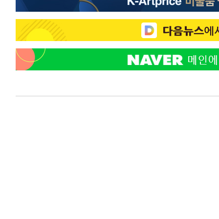
2시간 전 >
SK하이닉스, 용인·청주 팹에 54조 투자…"AI 메모리 수요 
3시간 전 >
여자배구 이재영·이다영 자매, 아제르바이잔 투란VC 입단
3시간 전 >
외국인 심판 성 접대 7경기 들여다보니…한국 축구 '5승 2무'
3시간 전 >
[속보]코스닥, 2.86포인트(0.36%) 내린 798.81마감
3시간 전 >
[속보]코스피, 6200선 약보합…0.60% 내린 6258.77에 마
3시간 전 >
[속보]원·달러 환율, 7.7원 내린 1416.1원 마감
3시간 전 >
[속보] 노원서 40.1도 관측…서울, 2018년 이후 첫 40도
4시간 전 >
[속보]종합특검, '계엄 수용공간 확보' 신용해 前교정본부장 
4시간 전 >
외신들도 주목한 韓축구 파문…"국민적 공분에 수사 재개"
4시간 전 >
11시간 압수수색에 성접대 파문까지…'쑥대밭' 된 축구협회
5시간 전 >
[속보]규제합리화위원회 부위원장에 김태유 서울대 공대 교
후임