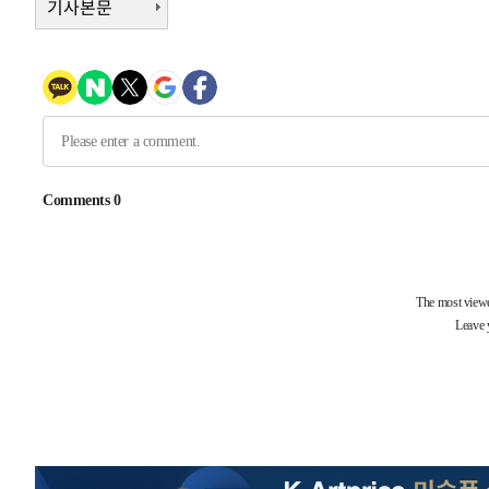
기사본문
3시간 전 >
[속보]코스피, 6200선 약보합…0.60% 내린 6258.77에 마
3시간 전 >
[속보]원·달러 환율, 7.7원 내린 1416.1원 마감
3시간 전 >
[속보] 노원서 40.1도 관측…서울, 2018년 이후 첫 40도
4시간 전 >
[속보]종합특검, '계엄 수용공간 확보' 신용해 前교정본부장 
4시간 전 >
외신들도 주목한 韓축구 파문…"국민적 공분에 수사 재개"
4시간 전 >
11시간 압수수색에 성접대 파문까지…'쑥대밭' 된 축구협회
5시간 전 >
[속보]규제합리화위원회 부위원장에 김태유 서울대 공대 교
후임
-11391초 전 >
이강인, 폭염 속 AT마드리드 첫 훈련…80명 식사 대접까
-8530초 전 >
미 사업체 일자리, 7월에 2.3만개 순감하고 그 전 2개월 10
향수정 (2보)
-7978초 전 >
[속보] 미 사업체, 일자리 7월에 2.3만 개 줄어…실업률은 
↓
-3841초 전 >
[속보]이 대통령 "부동산 공급 기존 사고방식 매달리지 말
실천"
-2926초 전 >
이란, "오만과 '중앙 단일 루트' 합의…북쪽 인바운드·남
드는 임시"
1시간 전 >
"낮 기온 소폭 하락"…수도권 폭염중대경보, 폭염경보로 하
1시간 전 >
[속보]이 대통령, '호우피해' 안동·의성 관할 4개 면 특별재
1시간 전 >
[단독]중수청 지원 검사들, 정원 초과 시 낮은 계급 임용…희망
수도
2시간 전 >
낮 최고 37도 찜통더위…곳곳 소나기·강원 많은 비[내일날씨