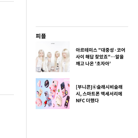
피플
아르테미스 "대중성·코어
사이 해답 찾았죠"…알을
깨고 나온 '초자아'
[부니콘]⑥슬래시비슬래
시, 스마트폰 액세서리에
NFC 더했다