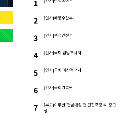
 사
[인사]산업통상부
1
1
[인사]해양수산부
2
 10대가 40대 친
2
[인사]행정안전부
3
해' 안동·의성 관할
3
[인사]국회 입법조사처
4
 공급 기존 사고방식
4
"
[인사]국회 예산정책처
5
자친구와 열애 "결혼
5
[인사]국회기록원
6
에 54조 투
6
 대응"
[부고]이두헌(전남매일 전 편집국장)씨 장모
7
역 강타…주민 26만
7
상