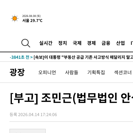
2026.08.08 (토)
5시간 전 >
[속보]규제합리화위원회 부위원장에 김태유 서울대 공대 교
서울 29.7℃
후임
-11391초 전 >
이강인, 폭염 속 AT마드리드 첫 훈련…80명 식사 대접까
-8530초 전 >
미 사업체 일자리, 7월에 2.3만개 순감하고 그 전 2개월 10
향수정 (2보)
실시간
정치
국제
경제
금융
산업
-7978초 전 >
[속보] 미 사업체, 일자리 7월에 2.3만 개 줄어…실업률은 
↓
-3841초 전 >
[속보]이 대통령 "부동산 공급 기존 사고방식 매달리지 말
실천"
-2926초 전 >
이란, "오만과 '중앙 단일 루트' 합의…북쪽 인바운드·남
드는 임시"
1시간 전 >
"낮 기온 소폭 하락"…수도권 폭염중대경보, 폭염경보로 하
광장
오피니언
사람들
기획특집
섹션코너
1시간 전 >
[속보]이 대통령, '호우피해' 안동·의성 관할 4개 면 특별재
1시간 전 >
[단독]중수청 지원 검사들, 정원 초과 시 낮은 계급 임용…희망
수도
[부고] 조민근(법무법인 
2시간 전 >
낮 최고 37도 찜통더위…곳곳 소나기·강원 많은 비[내일날씨
2시간 전 >
SK하이닉스, 용인·청주 팹에 54조 투자…"AI 메모리 수요 
3시간 전 >
여자배구 이재영·이다영 자매, 아제르바이잔 투란VC 입단
등록 2026.04.14 17:24:06
3시간 전 >
외국인 심판 성 접대 7경기 들여다보니…한국 축구 '5승 2무'
3시간 전 >
[속보]코스닥, 2.86포인트(0.36%) 내린 798.81마감