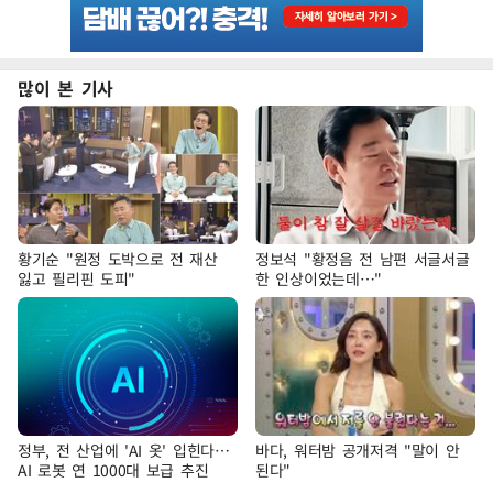
많이 본 기사
황기순 "원정 도박으로 전 재산
정보석 "황정음 전 남편 서글서글
잃고 필리핀 도피"
한 인상이었는데…"
정부, 전 산업에 'AI 옷' 입힌다…
바다, 워터밤 공개저격 "말이 안
AI 로봇 연 1000대 보급 추진
된다"