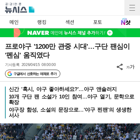
메인
랭킹
섹션
포토
프로야구 '1200만 관중 시대'…구단 팬심이
'펜심' 움직였다
기사등록
2026/04/15 08:00:00
가
가
구글에서 선호하는 매체로 추가
신간 '혹시, 야구 좋아하세요?'…야구 앤솔러지
10개 구단 팬 소설가 10인 참여…야구 열기, 문학으로
확장
야구장 함성, 소설의 문장으로…'야구 찐팬'의 생생한
서사