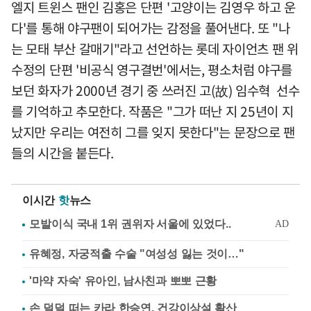
엘지 트윈스 팬인 김홍은 단편 '고양이는 김영우 하고 운
다'를 통해 야구팬이 되어가는 감정을 풀어낸다. 또 "나
는 모태 부산 갈매기"라고 선언하는 롯데 자이언츠 팬 위
수정의 단편 '비공식 영구결번'에서는, 평소처럼 야구를
보던 화자가 2000년 경기 중 쓰러진 고(故) 임수혁 선수
를 기억하고 추모한다. 작품은 "그가 떠난 지 25년이 지
났지만 우리는 여전히 그를 잊지 못한다"는 문장으로 팬
들의 시간을 붙든다.
이시간
핫
뉴스
유혜정, 자궁적출 수술 "여성성 잃는 것이…"
'마약 자숙' 유아인, 남사친과 뽀뽀 근황
손 덜덜 떠는 카라 한승연, 건강이상설 확산