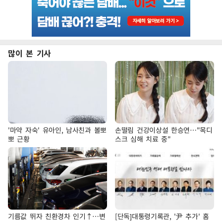
많이 본 기사
'마약 자숙' 유아인, 남사친과 볼뽀
손떨림 건강이상설 한승연…"목디
뽀 근황
스크 심해 치료 중"
기름값 뛰자 친환경차 인기↑…변
[단독]대통령기록관, '尹 추가' 홈