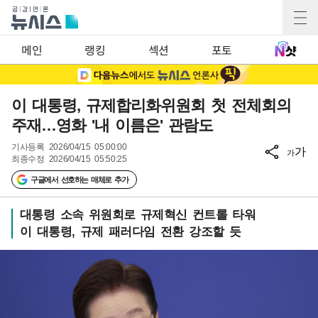
메인
랭킹
섹션
포토
이 대통령, 규제합리화위원회 첫 전체회의
주재…영화 '내 이름은' 관람도
기사등록
2026/04/15 05:00:00
가
가
최종수정
2026/04/15 05:50:25
구글에서 선호하는 매체로 추가
대통령 소속 위원회로 규제혁신 컨트롤 타워
이 대통령, 규제 패러다임 전환 강조할 듯