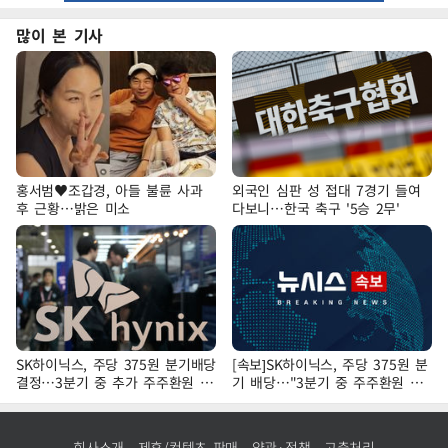
많이 본 기사
홍서범♥조갑경, 아들 불륜 사과
외국인 심판 성 접대 7경기 들여
후 근황…밝은 미소
다보니…한국 축구 '5승 2무'
SK하이닉스, 주당 375원 분기배당
[속보]SK하이닉스, 주당 375원 분
결정…3분기 중 추가 주주환원 발
기 배당…"3분기 중 주주환원 방
표
안 확정"
회사소개
제휴/컨텐츠 판매
약관·정책
고충처리