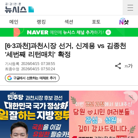
메인
랭킹
섹션
포토
[6·3과천]과천시장 선거, 신계용 vs 김종천
'세번째 리턴매치' 확정
기사등록
2026/04/15 07:38:55
가
가
최종수정
2026/04/15 07:50:24
구글에서 선호하는 매체로 추가