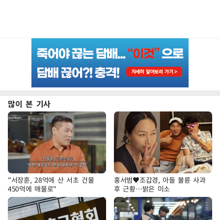
많이 본 기사
"서장훈, 28억에 산 서초 건물
홍서범♥조갑경, 아들 불륜 사과
450억에 매물로"
후 근황…밝은 미소