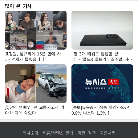
많이 본 기사
표창원, 남규리에 15년 만에 사
"창 3개 띄워도 답답함 없
과…"제가 틀렸습니다"
네"…'폴드8 울트라', 일주일 써보
니
英유명 여배우, 큰 교통사고서 기
[속보]뉴욕증시 상승 마감…S&P
아차 덕에 살았다
0.6% 나스닥 1.3%↑
회사소개
제휴/컨텐츠 판매
약관·정책
고충처리