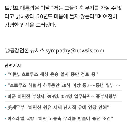
트럼프 대통령은 이날 "저는 그들이 핵무기를 가질 수 없
다고 밝혀왔다. 20년도 마음에 들지 않는다"며 여전히
강경한 입장을 드러냈다.
◎공감언론 뉴시스
sympathy@newsis.com
관련기사
"이란, 호르무즈 해상 운송 일시 중단 검토 중"
"호르무즈 해협서 하루동안 20척 이상 통과…통행 일부 회복" WSJ
미군 이란전 부상자 399명..354명 업무복귀-- 중부사령부
美재무부 "이란산 원유 제재 한시적 유예 연장 안해"
이스라엘 국방 "이란 고농축 우라늄 반출이 종전 조건"