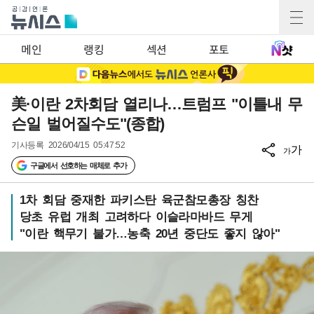
메인
랭킹
섹션
포토
美·이란 2차회담 열리나…트럼프 "이틀내 무
슨일 벌어질수도"(종합)
기사등록
2026/04/15 05:47:52
가
가
구글에서 선호하는 매체로 추가
1차 회담 중재한 파키스탄 육군참모총장 칭찬
당초 유럽 개최 고려하다 이슬라마바드 무게
"이란 핵무기 불가…농축 20년 중단도 좋지 않아"