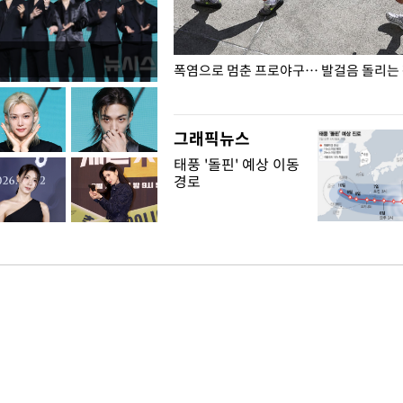
전남광주… 열화상 카메라에 담긴
폭염으로 멈춘 프로야구… 발걸음 돌리는
그래픽뉴스
태풍 '돌핀' 예상 이동
경로