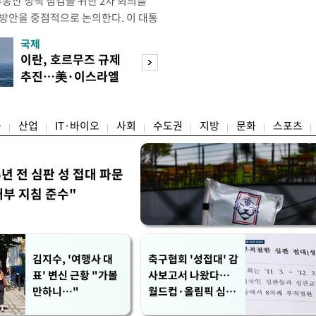
부동산 정책 점검을 위한 2차 회의를
 방안을 중점적으로 논의한다. 이 대통
와대에서 부동산 정책 점검 2차 회의
국제
경제
지난 3일 부동산·주식 시장 점검 비
이란, 호르무즈 규제
[단독]국가계약 
 주택 공급 물량을 최대한 확보하
추진…美·이스라엘
제한 기준 손본다
만이다. 앞서 이 대통령은 1차
선박 차단
실효성 검토
융
산업
IT·바이오
사회
수도권
지방
문화
스포츠
5년 전 심판 성 접대 파문
내부 지침 준수"
김지수, '여행사 대
축구협회 '성접대' 감
표' 변신 근황 "가볼
사보고서 나왔다…
만하니…"
월드컵·올림픽 심판
포함