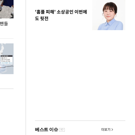
'홈플 피해' 소상공인 이번에
도 뒷전
 팬들
이 대통령, '청년 대책 속도 높여야…폭염 문제도
입추 코앞인데 전
총력 대응'