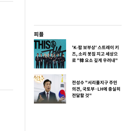
피플
'K-팝 보부상' 스트레이 키
즈, 소리 봇짐 지고 세상으
로 "韓 요소 깊게 우려내"
전성수 "서리풀지구 주민
의견, 국토부·LH에 충실히
전달할 것"