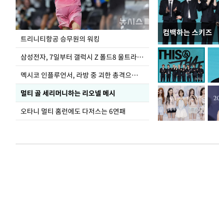
컴백하는 스키즈
입추 하루 앞둔 
트리니티항공 승무원의 워킹
폭염
삼성전자, 7일부터 갤럭시 Z 폴드8 울트라·폴드8·플립8 출시
멕시코 인플루언서, 라방 중 괴한 총격으로 사망
멀티 골 세리머니하는 리오넬 메시
오타니 멀티 홈런에도 다저스는 6연패