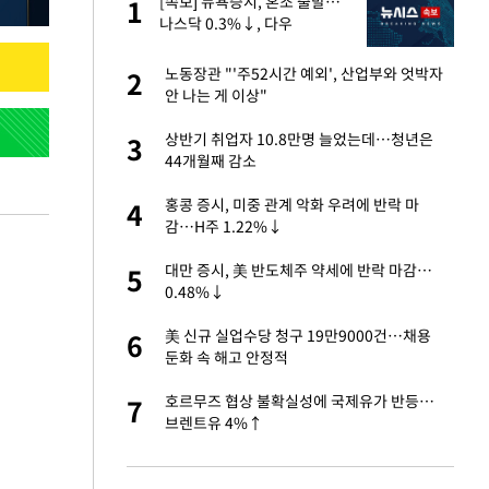
"이
[속보] 뉴욕증시, 혼조 출발…
1
1
나스닥 0.3%↓, 다우
0.14%↑
성 접대 파문에 "현
노동장관 "'주52시간 예외', 산업부와 엇박자
2
2
안 나는 게 이상"
신 근황 "가볼 만하
상반기 취업자 10.8만명 늘었는데…청년은
3
3
44개월째 감소
보고서 나왔다…월드
홍콩 증시, 미중 관계 악화 우려에 반락 마
4
4
감…H주 1.22%↓
출발…나스닥
대만 증시, 美 반도체주 약세에 반락 마감…
5
5
0.48%↓
', 산업부와 엇박자
美 신규 실업수당 청구 19만9000건…채용
6
6
둔화 속 해고 안정적
서 몰라보게 달라진
호르무즈 협상 불확실성에 국제유가 반등…
7
7
브렌트유 4%↑