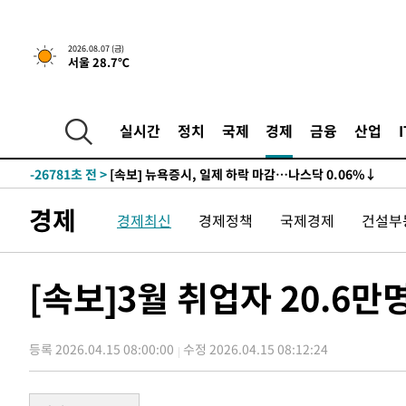
2026.08.07 (금)
서울 28.7℃
실시간
정치
국제
경제
금융
산업
-26781초 전 >
[속보] 뉴욕증시, 일제 하락 마감…나스닥 0.06%↓
-32215초 전 >
이란, 호르무즈서 "적국 목표물들"과 대치로 남부 케슘섬
례 큰 폭발음
-30930초 전 >
[속보]美, 폴리실리콘 수입 규제…파생제품 15% 관세, 1
경제
경제최신
경제정책
국제경제
건설부
발효
-29081초 전 >
[속보]트럼프, 美 원정출산 금지 행정명령 서명
-26781초 전 >
[속보] 뉴욕증시, 일제 하락 마감…나스닥 0.06%↓
-32215초 전 >
이란, 호르무즈서 "적국 목표물들"과 대치로 남부 케슘섬
[속보]3월 취업자 20.6
례 큰 폭발음
-30930초 전 >
[속보]美, 폴리실리콘 수입 규제…파생제품 15% 관세, 1
발효
-29081초 전 >
[속보]트럼프, 美 원정출산 금지 행정명령 서명
등록 2026.04.15 08:00:00
수정 2026.04.15 08:12:24
-26781초 전 >
[속보] 뉴욕증시, 일제 하락 마감…나스닥 0.06%↓