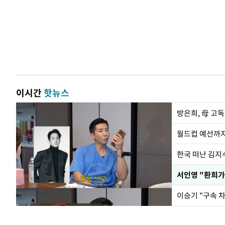
이시간
핫뉴스
방은희, 母 고독
월드컵 예선까지
한국 떠난 김지
서인영 "환희가
이승기 "구속 차