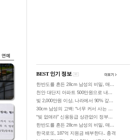
금융
입찰
만스피 꿈 이어질
…
까…韓증권사·글로
벌IB 엇갈린 전망
연예