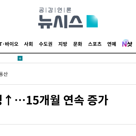
IT·바이오
사회
수도권
지방
문화
스포츠
연예
에서 두차
20일 후
동산
에서 두차
만명↑…15개월 연속 증가
20일 후