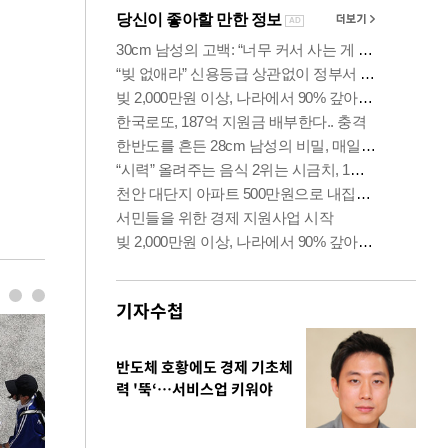
기자수첩
반도체 호황에도 경제 기초체
력 '뚝‘…서비스업 키워야