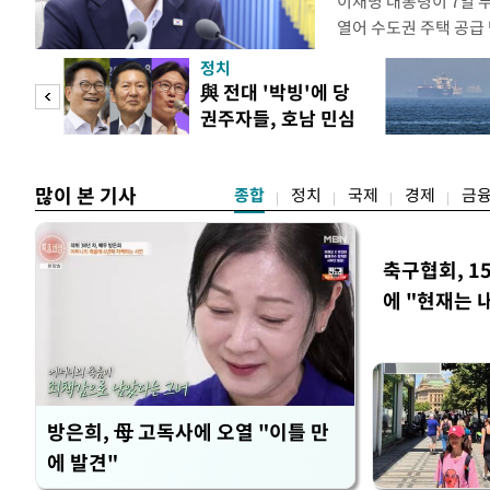
이재명 대통령이 7일 
열어 수도권 주택 공급
령은 이날 오후 2시 청
정치
를 비공개로 주재한다. 
"사적
與 전대 '박빙'에 당
공개 회의에서 "가용한
권주자들, 호남 민심
라"고 지시한 지 나흘 
 차
공략
많이 본 기사
종합
정치
국제
경제
금
축구협회, 1
에 "현재는 
방은희, 母 고독사에 오열 "이틀 만
에 발견"