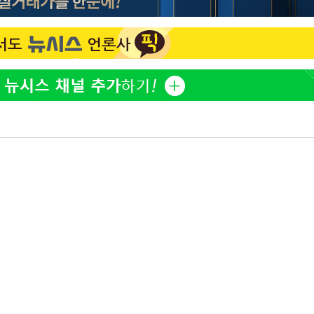
방은희, 母 고독사에 오열 
1
틀 만에 발견"
축구협회, 15년 전 심판 
2
재는 내부 지침 준수"
김지수, '여행사 대표' 변
3
니…"
축구협회 '성접대' 감사
4
컵·올림픽 심판 포함
[속보] 뉴욕증시, 혼조 
5
0.3%↓, 다우 0.14%↑
노동장관 "'주52시간 예외
6
안 나는 게 이상"
'학폭 논란' 지수, 필리핀
7
근황