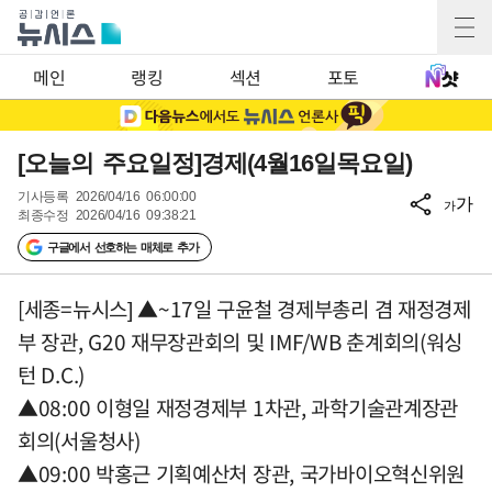
메인
랭킹
섹션
포토
[오늘의 주요일정]경제(4월16일목요일)
기사등록
2026/04/16 06:00:00
가
가
최종수정
2026/04/16 09:38:21
구글에서 선호하는 매체로 추가
[세종=뉴시스] ▲~17일 구윤철 경제부총리 겸 재정경제
부 장관, G20 재무장관회의 및 IMF/WB 춘계회의(워싱
턴 D.C.)
▲08:00 이형일 재정경제부 1차관, 과학기술관계장관
회의(서울청사)
▲09:00 박홍근 기획예산처 장관, 국가바이오혁신위원