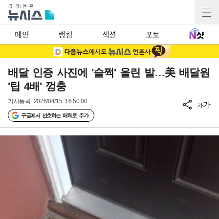
메인
랭킹
섹션
포토
배달 인증 사진에 '슬쩍' 올린 발…美 배달원
'팁 4배' 껑충
기사등록
2026/04/15 16:50:00
가
가
구글에서 선호하는 매체로 추가