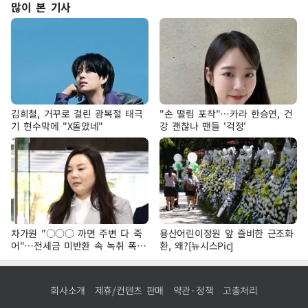
많이 본 기사
김희철, 거꾸로 걸린 광복절 태극
"손 떨림 포착"…카라 한승연, 건
기 현수막에 "X돌았네"
강 괜찮나 팬들 '걱정'
차가원 "○○○ 까면 주변 다 죽
용산어린이정원 앞 즐비한 근조화
어"…전세금 미반환 속 녹취 폭로
환, 왜?[뉴시스Pic]
파장
회사소개
제휴/컨텐츠 판매
약관·정책
고충처리