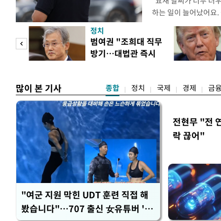
"요새 날씨가 너무 더
하는 일이 늘어났어요.
거나, 누가 길을 막고 
정치
(40대 직장인 A씨) 
첫 입
범여권 "조희대 직무
에도 쉽게 짜증을 내거
방기…대법관 즉시
있다. 높은 기온과 습
역 송
제청"
많이 본 기사
종합
정치
국제
경제
금
전현무 "전 
락 끊어"
"여군 지원 막힌 UDT 훈련 직접 해
봤습니다"…707 출신 女유튜버 '완