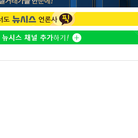
"여군 지원 막힌 UDT 훈련
1
접 해봤습니다"…707 출
3명은 중
女유튜버 '완벽 소화'
전현무 "전 연인 집착에 
2
에서 두차
0일 후 발
"신약 찾자"…정부 과제로
3
바이오
한화큐셀·OCI, 美 수입
4
격제 도입에…"공정 경쟁
영"
"46세 맞아?" 바다를 '핫
5
닝…유산소 운동 효과 '톡
"한강수영장, 문신 노출 이
6
"출입 막는 건 명백한 차별
서인영 "환희가 크리스마스
7
폭로