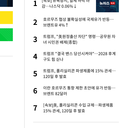
 직
[속보] 뉴욕증시, 일제 하락 마
1
1
신
감…나스닥 0.06%↓
친구들과 연락 끊어"
호르무즈 협상 불확실성에 국제유가 반등…
2
2
브렌트유 4%↑
 속도내는 K-제약
트럼프, "美원정출산 차단" 명령…공무원 자
3
3
녀 시민권 배제(종합)
 폴리실리콘 최저가
트럼프 "결국 밴스 당선시켜야"…2028 후계
4
4
·수익성 개선 환
구도 힘 싣나
걸 몸매'로 만든 러
트럼프, 폴리실리콘 파생제품에 15% 관세…
5
5
톡'
120일 후 발효
용객 제한을" vs
이란 호르무즈 통항 제한 초안에 유가 반등…
6
6
"
브렌트 82달러
 같이 보내자 해"
[속보]美, 폴리실리콘 수입 규제…파생제품
7
7
15% 관세, 120일 후 발효