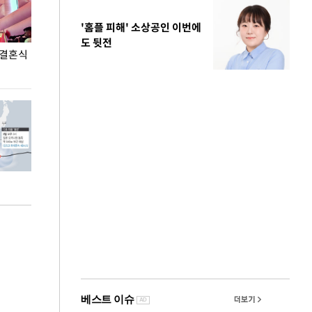
'홈플 피해' 소상공인 이번에
도 뒷전
 결혼식
폭염으로 멈춘 프로야구… 발걸음 돌리는 팬들
이 대통령, '청
총력 대응'