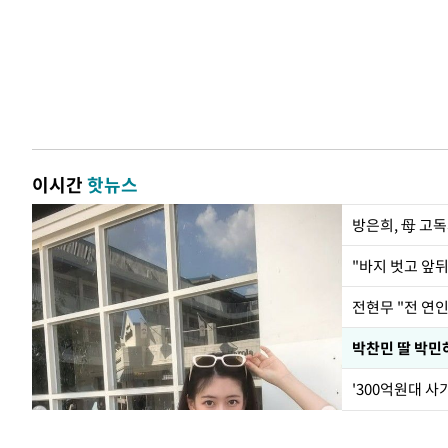
이시간
핫뉴스
방은희, 母 고독
전현무 "전 연
'300억원대 사