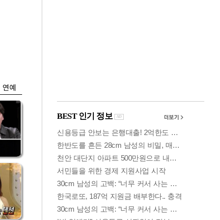
금융
0
"집값 더 뛰기 전 사
도세
자"…보금자리론 수
요 폭증
연예