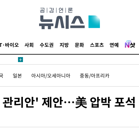
액
IT·바이오
사회
수도권
지방
문화
스포츠
연예
 사망
 CDC
국
일본
아시아/오세아니아
중동/아프리카
 압수수색
위 등 9곳
 관리안' 제안…美 압박 포석
출발
개장
3명은 중