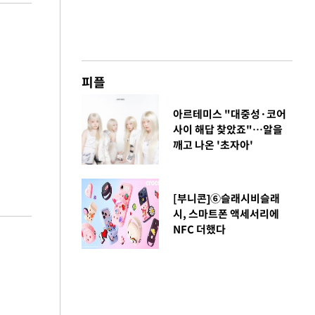
피플
아르테미스 "대중성·코어
사이 해답 찾았죠"…알을
깨고 나온 '초자아'
[부니콘]⑥슬래시비슬래
시, 스마트폰 액세서리에
NFC 더했다