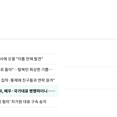
사에 오열 "이틀 만에 발견"
"바지 벗고 앞뒤로 돌아"…탈북민 회상한 기쁨조 검사
인 집착·통제에 친구들과 연락 끊겨"
박찬민 딸 박민하, 배우·국가대표 병행하더니…근황이
기 혐의' 차가원 대표 구속 송치