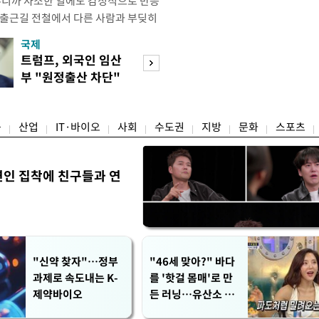
우니까 사소한 일에도 감정적으로 반응
 출근길 전철에서 다른 사람과 부딪히
서 있으면 짜증이 확 올라오더라고요."
국제
경제
유례없는 폭염이 이어지면서 사소한 자극
트럼프, 외국인 임산
구윤철 "실거주 3
나 감정적으로 반응하는 사람이 늘고
부 "원정출산 차단"
억 이하 보유·양
도가 불쾌감과 공격성을 높이는 데다
명령
모두 ↓"
융
산업
IT·바이오
사회
수도권
지방
문화
스포츠
연인 집착에 친구들과 연
"신약 찾자"…정부
"46세 맞아?" 바다
과제로 속도내는 K-
를 '핫걸 몸매'로 만
제약바이오
든 러닝…유산소 운
동 효과 '톡톡'