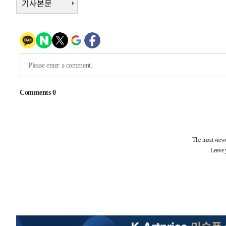
기사본문
-9906초 전 >
이란, 호르무즈서 "적국 목표물들"과 대치로 남부 케슘섬
례 큰 폭발음
-8621초 전 >
[속보]美, 폴리실리콘 수입 규제…파생제품 15% 관세, 12
효
-6772초 전 >
[속보]트럼프, 美 원정출산 금지 행정명령 서명
-4472초 전 >
[속보] 뉴욕증시, 일제 하락 마감…나스닥 0.06%↓
-28510초 전 >
[속보] 7월 중국 수출 23.9%↑ 수입 27.5%↑…무역총
25.3%↑
-25670초 전 >
[속보]'채상병 순직 책임' 임성근, 항소심도 징역 3년
-25536초 전 >
[속보]종합특검, '관저이전 봐주기 감사' 유병호 구속기소
-22136초 전 >
민주 콩고 에볼라환자 4천명 돌파, 4053명 발생 1850명
-21386초 전 >
[속보]'300억원대 사기 혐의' 차가원 대표 구속 송치
-20580초 전 >
"미 전국적 살모네라 식중독 원인은 멕시코산 할라피뇨"--
-19093초 전 >
[속보]경찰·노동부, HL만도 평택사업장 끼임 사망 관련
-18974초 전 >
[속보]합수본, '투표율 허위 입력' 중앙·서울·경기도 선관
압수수색
-18729초 전 >
[속보]원·달러 환율, 오전 9시 1423.8원
-18525초 전 >
[속보]삼성전자·SK하이닉스 동반 강보합…1%대 상승 
-18511초 전 >
[속보]코스닥, 5.95포인트(0.74%) 상승한 807.62개장
-18479초 전 >
[속보]코스피, 6300선 재탈환…1.09% 오른 6365.07 