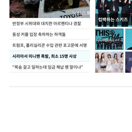
컴백하는 스키즈
입추 코앞인데 전
반정부 시위대와 대치한 아르헨티나 경찰
동성 커플 입장 축하하는 하객들
트럼프, 폴리실리콘 수입 관련 포고문에 서명
시리아서 미니밴 폭발, 최소 15명 사상
"목숨 걸고 일하는데 임금 체납 웬 말이냐"