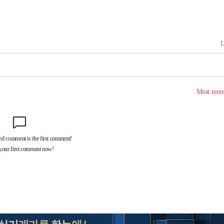
에서 두차
0일 후 발
액
 사망
 CDC
 압수수색
위 등 9곳
출발
개장