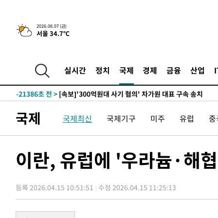
-4472초 전 >
[속보] 뉴욕증시, 일제 하락 마감…나스닥 0.06%↓
2026.08.07 (금)
서울 34.7℃
-28510초 전 >
[속보] 7월 중국 수출 23.9%↑ 수입 27.5%↑…무역총
25.3%↑
-25670초 전 >
[속보]'채상병 순직 책임' 임성근, 항소심도 징역 3년
-25536초 전 >
[속보]종합특검, '관저이전 봐주기 감사' 유병호 구속기소
실시간
정치
국제
경제
금융
산업
-22136초 전 >
민주 콩고 에볼라환자 4천명 돌파, 4053명 발생 1850명
-21386초 전 >
[속보]'300억원대 사기 혐의' 차가원 대표 구속 송치
-20580초 전 >
"미 전국적 살모네라 식중독 원인은 멕시코산 할라피뇨"--
국제
국제최신
국제기구
미주
유럽
중
-19093초 전 >
[속보]경찰·노동부, HL만도 평택사업장 끼임 사망 관련
-18974초 전 >
[속보]합수본, '투표율 허위 입력' 중앙·서울·경기도 선관
압수수색
-18729초 전 >
[속보]원·달러 환율, 오전 9시 1423.8원
이란, 유럽에 '우라늄·해협
-18525초 전 >
[속보]삼성전자·SK하이닉스 동반 강보합…1%대 상승 
-18511초 전 >
[속보]코스닥, 5.95포인트(0.74%) 상승한 807.62개장
등록 2026.04.15 10:51:51
수정 2026.04.15 11:25:13
-18479초 전 >
[속보]코스피, 6300선 재탈환…1.09% 오른 6365.07 
-15644초 전 >
시리아 다마스쿠스 교외에서 미니버스 폭발.. 14명 부상, 
태
-14942초 전 >
입추에도 극한더위…서울 낮 39도 '폭염중대경보'