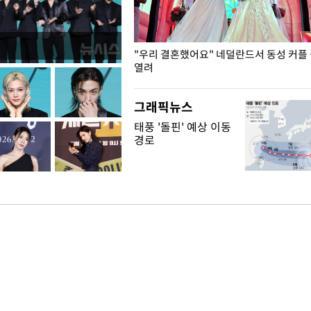
국엔 찜통 더위
"우리 결혼했어요" 네덜란드서 동성 커플
열려
그래픽뉴스
태풍 '돌핀' 예상 이동
경로