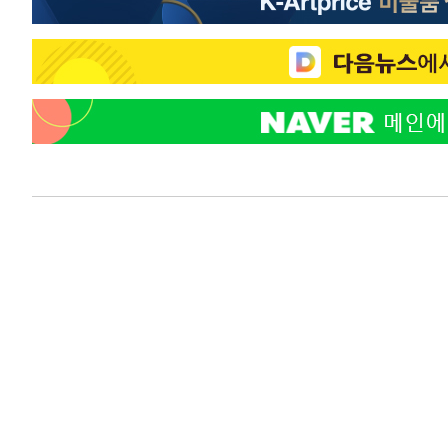
-15644초 전 >
시리아 다마스쿠스 교외에서 미니버스 폭발.. 14명 부상, 
태
-14942초 전 >
입추에도 극한더위…서울 낮 39도 '폭염중대경보'
-9906초 전 >
이란, 호르무즈서 "적국 목표물들"과 대치로 남부 케슘섬
례 큰 폭발음
-8621초 전 >
[속보]美, 폴리실리콘 수입 규제…파생제품 15% 관세, 12
효
-6772초 전 >
[속보]트럼프, 美 원정출산 금지 행정명령 서명
-4472초 전 >
[속보] 뉴욕증시, 일제 하락 마감…나스닥 0.06%↓