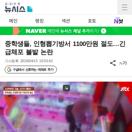
메인
랭킹
섹션
포토
중학생들, 인형뽑기방서 1100만원 절도…긴
급체포 불발 논란
기사등록
2026/04/15 10:03:43
가
가
구글에서 선호하는 매체로 추가