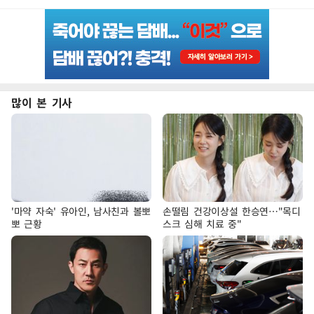
많이 본 기사
'마약 자숙' 유아인, 남사친과 볼뽀
손떨림 건강이상설 한승연…"목디
뽀 근황
스크 심해 치료 중"