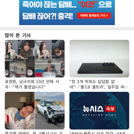
많이 본 기사
표창원, 남규리에 15년 만에 사
"창 3개 띄워도 답답함 없
과…"제가 틀렸습니다"
네"…'폴드8 울트라', 일주일 써보
니
英유명 여배우, 큰 교통사고서 기
[속보]뉴욕증시 상승 마감…S&P