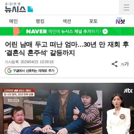
메인
랭킹
섹션
포토
어린 남매 두고 떠난 엄마…30년 만 재회 후
'결혼식 혼주석' 갈등까지
기사등록
2026/04/15 10:39:18
가
가
구글에서 선호하는 매체로 추가