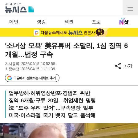
메인
랭킹
섹션
포토
'소녀상 모욕' 美유튜버 소말리, 1심 징역 6
개월…법정 구속
기사등록
2026/04/15 10:52:58
가
가
최종수정
2026/04/15 11:11:39
구글에서 선호하는 매체로 추가
업무방해·허위영상반포·경범죄 위반
징역 6개월·구류 20일…취업제한 명령
法 "도주 우려 있어"…구속영장 발부
미국·이스라엘 국기 뱃지 달고 출석해