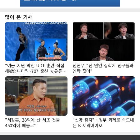
많이 본 기사
"여군 지원 막힌 UDT 훈련 직접
전현무 "전 연인 집착에 친구들과
해봤습니다"…707 출신 女유튜버
연락 끊어"
'완벽 소화'
"서장훈, 28억에 산 서초 건물
"신약 찾자"…정부 과제로 속도내
450억에 매물로"
는 K-제약바이오