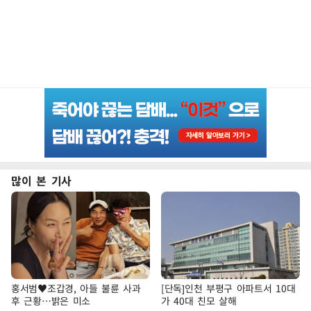
많이 본 기사
홍서범♥조갑경, 아들 불륜 사과
[단독]인천 부평구 아파트서 10대
후 근황…밝은 미소
가 40대 친모 살해