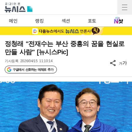
메인
랭킹
섹션
포토
정청래 "전재수는 부산 중흥의 꿈을 현실로
만들 사람" [뉴시스Pic]
기사등록
2026/04/15 11:10:14
가
가
구글에서 선호하는 매체로 추가