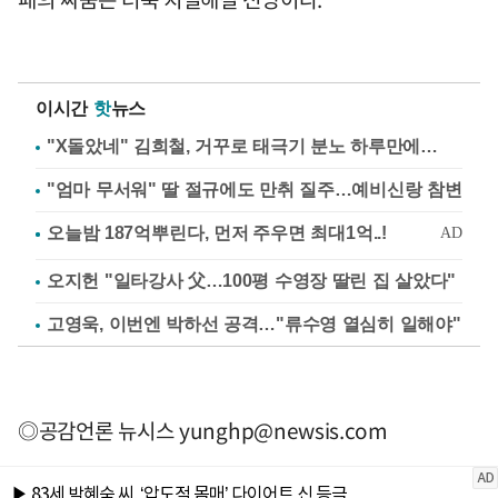
이시간
핫
뉴스
"X돌았네" 김희철, 거꾸로 태극기 분노 하루만에…
"엄마 무서워" 딸 절규에도 만취 질주…예비신랑 참변
오지헌 "일타강사 父…100평 수영장 딸린 집 살았다"
고영욱, 이번엔 박하선 공격…"류수영 열심히 일해야"
◎공감언론 뉴시스
yunghp@newsis.com