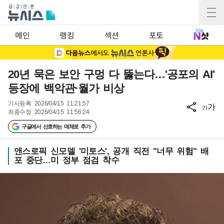
메인
랭킹
섹션
포토
20년 묵은 보안 구멍 다 뚫는다…'공포의 AI'
등장에 백악관·월가 비상
기사등록
2026/04/15 11:21:57
가
가
최종수정
2026/04/15 11:56:24
구글에서 선호하는 매체로 추가
앤스로픽 신모델 '미토스', 공개 직전 "너무 위험" 배
포 중단…미 정부 점검 착수