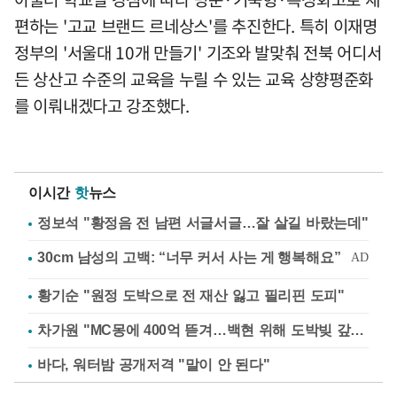
편하는 '고교 브랜드 르네상스'를 추진한다. 특히 이재명
정부의 '서울대 10개 만들기' 기조와 발맞춰 전북 어디서
든 상산고 수준의 교육을 누릴 수 있는 교육 상향평준화
를 이뤄내겠다고 강조했다.
이시간
핫
뉴스
정보석 "황정음 전 남편 서글서글…잘 살길 바랐는데"
황기순 "원정 도박으로 전 재산 잃고 필리핀 도피"
차가원 "MC몽에 400억 뜯겨…백현 위해 도박빚 갚아줘"
바다, 워터밤 공개저격 "말이 안 된다"