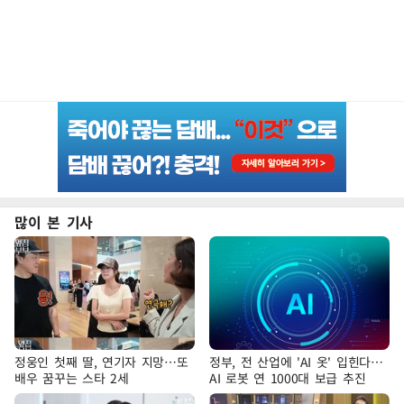
많이 본 기사
정웅인 첫째 딸, 연기자 지망…또
정부, 전 산업에 'AI 옷' 입힌다…
배우 꿈꾸는 스타 2세
AI 로봇 연 1000대 보급 추진