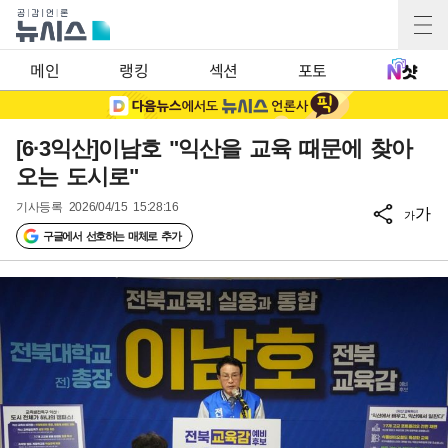
메인
랭킹
섹션
포토
[6·3익산]이남호 "익산을 교육 때문에 찾아
오는 도시로"
기사등록
2026/04/15 15:28:16
가
가
구글에서 선호하는 매체로 추가