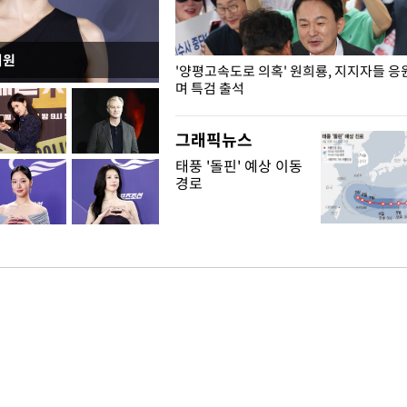
지원
"수사·기소 분리 관련 대비책 최
'양평고속도로 의혹' 원희룡, 지지자들 응
"
며 특검 출석
그래픽뉴스
태풍 '돌핀' 예상 이동
경로