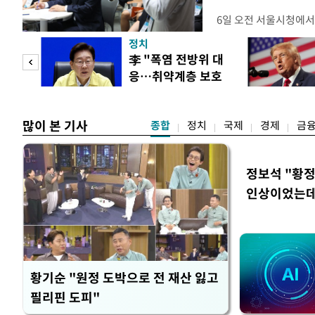
6일 오전 서울시청에서
대토론회'에서는 정부
정치
이어졌다. 이날 토론회
 연
李 "폭염 전방위 대
택자와 무주택 청년, 
응…취약계층 보호
리에이터 등 50여 명이
, 일
강화"
개사로 일하고 있다는 
택
많이 본 기사
종합
정치
국제
경제
금
정보석 "황정
인상이었는데
황기순 "원정 도박으로 전 재산 잃고
필리핀 도피"