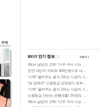
금융
익
'단일종목 레버리지
본주
ETF' 과잉매매 제한
검토
연예