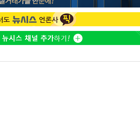
황기순 "원정 도박으로 전 
1
산 잃고 필리핀 도피"
정보석 "황정음 전 남편 
2
구축
었는데…"
감 다우
정부, 전 산업에 'AI 옷' 
3
" 취임 3
1000대 보급 추진
무부 대변인
최준희, 또 성형수술 예고 
4
바다, 워터밤 공개저격 "말
5
[속보]산업장관 "李정부,
6
정 전력 위해 불가피"
고속도로서 화물차 낙하물
7
동승자 사망