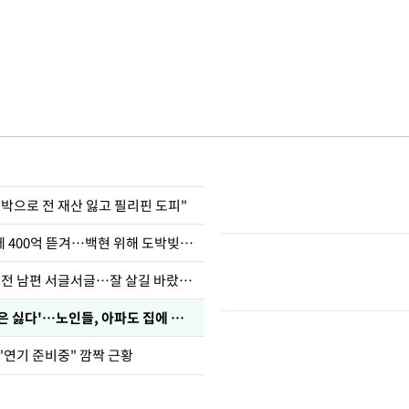
도박으로 전 재산 잃고 필리핀 도피"
차가원 "MC몽에 400억 뜯겨…백현 위해 도박빚 갚아줘"
정보석 "황정음 전 남편 서글서글…잘 살길 바랐는데"
'아들아 요양원은 싫다'…노인들, 아파도 집에 살고파
"연기 준비중" 깜짝 근황