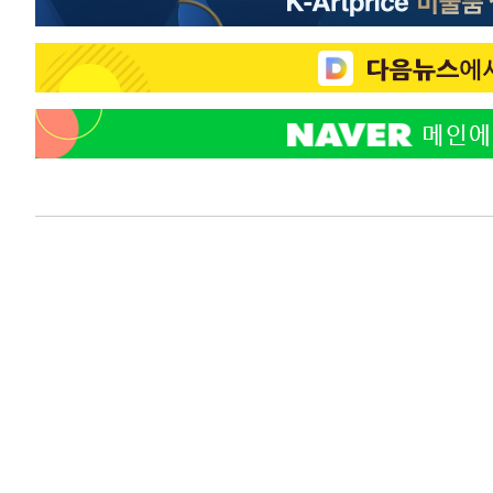
-9566초 전 >
6월 경상수지 497.3억 달러…두 달 연속 사상 최대
-9517초 전 >
서울 낮 39도 '폭염중대경보'…40도 관측 가능성도
-6879초 전 >
미 워싱턴주 스포캔 시의 통제불능 3개 산불, 방화선 일부 
15분 전 >
[속보] 호르무즈 해협 이란-오만 협상 기대속 뉴욕증시 혼조 마
0.49%↑
43분 전 >
[속보] 이란 대통령 "지금 최고지도자와 소통하기가 매우 어려워
년 인터뷰
5시간 전 >
[속보] "이란-오만, 호르무즈 해협 통행 항로 합의" 이란 외