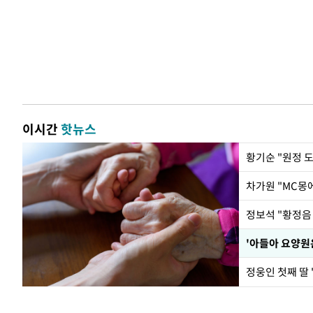
이시간
핫뉴스
황기순 "원정 
정웅인 첫째 딸 