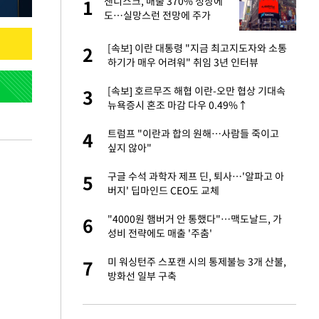
재
샌디스크, 매출 370% 성장에
1
1
도…실망스런 전망에 주가
5%↓
서글서글한 인상이
[속보] 이란 대통령 "지금 최고지도자와 소통
2
2
하기가 매우 어려워" 취임 3년 인터뷰
입힌다…AI 로봇 연
[속보] 호르무즈 해협 이란-오만 협상 기대속
3
3
뉴욕증시 혼조 마감 다우 0.49%↑
"짝짝이 눈 탈출"
트럼프 "이란과 합의 원해…사람들 죽이고
4
4
싶지 않아"
이 안 된다"
구글 수석 과학자 제프 딘, 퇴사…'알파고 아
5
5
버지' 딥마인드 CEO도 교체
 원전 반대 안해…안
"4000원 햄버거 안 통했다"…맥도날드, 가
6
6
성비 전략에도 매출 '주춤'
, 들이받은 승합차
미 워싱턴주 스포캔 시의 통제불능 3개 산불,
7
7
방화선 일부 구축