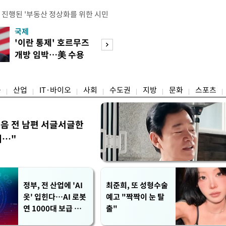
 진행된 '부동산 정상화를 위한 시민
의 세제개편안에 대한 불만과 지적이
국제
경제
에는 보유 주택에 거주하지 않는 1주
'이란 통제' 호르무즈
산업장관 "영업
민간임대사업자 등 시민과 전문가, 크
개방 임박…美 수용
N% 성과급, 자
 참석했다. 잠실에서 21년째 공인중
할까
의 저해"
박준씨는 "세제개편으로 인해 고가 주
융
산업
IT·바이오
사회
수도권
지방
문화
스포츠
음 전 남편 서글서글한
…"
정부, 전 산업에 'AI
최준희, 또 성형수술
옷' 입힌다…AI 로봇
예고 "짝짝이 눈 탈
연 1000대 보급 추
출"
진