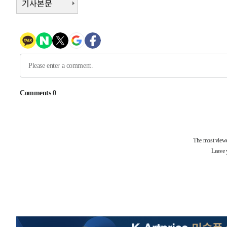
기사본문
-6879초 전 >
미 워싱턴주 스포캔 시의 통제불능 3개 산불, 방화선 일부 
15분 전 >
[속보] 호르무즈 해협 이란-오만 협상 기대속 뉴욕증시 혼조 마
0.49%↑
43분 전 >
[속보] 이란 대통령 "지금 최고지도자와 소통하기가 매우 어려워
년 인터뷰
5시간 전 >
[속보] "이란-오만, 호르무즈 해협 통행 항로 합의" 이란 외
-31123초 전 >
손흥민, 5경기 연속골 실패…LAFC는 승부차기 끝 과달
-23724초 전 >
내일까지 39도 '펄펄'…기상청 "태풍 지나며 폭염 잠시 
-23361초 전 >
트럼프, 한국계 진보 주지사 후보 맹공…"공산주의가 최대
-23339초 전 >
"美간섭에 합의 지연"…트럼프, '이란 호르무즈 통제권'
-19859초 전 >
[속보]산업장관 "李정부, 원전 반대 안해…안정 전력 위
-18556초 전 >
[속보]경찰, '홍명보 선임 논란' 대한축구협회·축구회관 
색
-17943초 전 >
[속보]산업장관 "美무역법 제301조 과잉생산 결과 발표 8
상
-17736초 전 >
[속보]코스피 매도사이드카 발동…4%대 급락
-17008초 전 >
[속보]전남광주 초대 시민추천 부시장에 백승주·윤난실
-14569초 전 >
서울 열대야 15일째 지속…비공식 '초열대야' 30도 넘어
-13136초 전 >
[속보]코스닥, 2.15포인트(0.27%) 내린 797.44 출발
-13119초 전 >
[속보]코스피, 119.51포인트(1.81%) 내린 6478.75 개