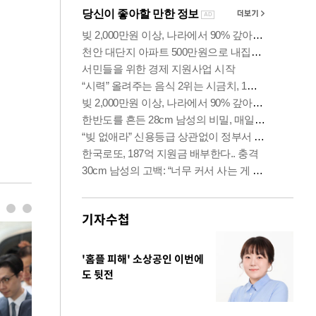
기자수첩
'홈플 피해' 소상공인 이번에
도 뒷전