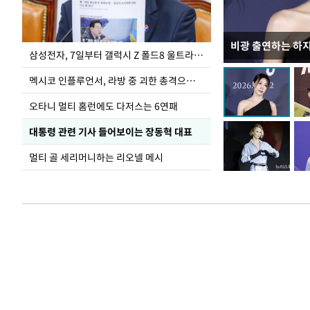
비광 출연하는 하
이재명 대통령, 
삼성전자, 7일부터 갤럭시 Z 폴드8 울트라·폴드8·플립8 출시
선 다해 강구해야
멕시코 인플루언서, 라방 중 괴한 총격으로 사망
오타니 멀티 홈런에도 다저스는 6연패
대통령 관련 기사 들어보이는 장동혁 대표
멀티 골 세리머니하는 리오넬 메시