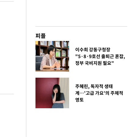
피플
이수희 강동구청장
"5·8·9호선 출퇴근 혼잡,
정부 국비지원 필요"
주혜린, 독자적 생태
계…'고급 가요'의 주체적
영토