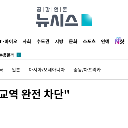
무부 대변인
라하라 격파
꺾인다"
 위협"
IT·바이오
사회
수도권
지방
문화
스포츠
연예
 수용할까
해 불가피"
등 압수수
국
일본
아시아/오세아니아
중동/아프리카
월 중 예
교역 완전 차단"
장