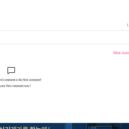
구축
감 다우
" 취임 3
무부 대변인
라하라 격파
꺾인다"
 위협"
 수용할까
해 불가피"
등 압수수
월 중 예
장