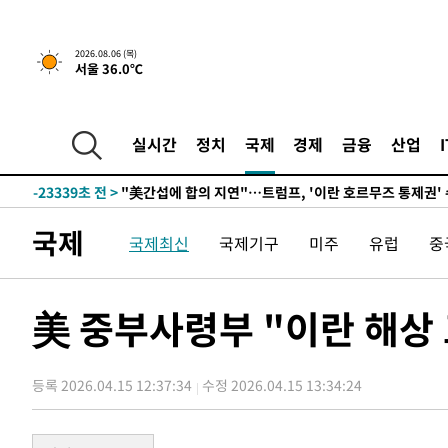
5시간 전 >
[속보] "이란-오만, 호르무즈 해협 통행 항로 합의" 이란 외
2026.08.06 (목)
서울 36.0℃
-31123초 전 >
손흥민, 5경기 연속골 실패…LAFC는 승부차기 끝 과달
-23724초 전 >
내일까지 39도 '펄펄'…기상청 "태풍 지나며 폭염 잠시 
-23361초 전 >
트럼프, 한국계 진보 주지사 후보 맹공…"공산주의가 최대
실시간
정치
국제
경제
금융
산업
-23339초 전 >
"美간섭에 합의 지연"…트럼프, '이란 호르무즈 통제권'
-19859초 전 >
[속보]산업장관 "李정부, 원전 반대 안해…안정 전력 위
-18556초 전 >
[속보]경찰, '홍명보 선임 논란' 대한축구협회·축구회관 
국제
국제최신
국제기구
미주
유럽
중
색
-17943초 전 >
[속보]산업장관 "美무역법 제301조 과잉생산 결과 발표 8
상
-17736초 전 >
[속보]코스피 매도사이드카 발동…4%대 급락
-17008초 전 >
[속보]전남광주 초대 시민추천 부시장에 백승주·윤난실
美 중부사령부 "이란 해상 
-14569초 전 >
서울 열대야 15일째 지속…비공식 '초열대야' 30도 넘어
-13136초 전 >
[속보]코스닥, 2.15포인트(0.27%) 내린 797.44 출발
등록 2026.04.15 12:37:34
수정 2026.04.15 13:34:24
-13119초 전 >
[속보]코스피, 119.51포인트(1.81%) 내린 6478.75 개
-9566초 전 >
6월 경상수지 497.3억 달러…두 달 연속 사상 최대
-9517초 전 >
서울 낮 39도 '폭염중대경보'…40도 관측 가능성도