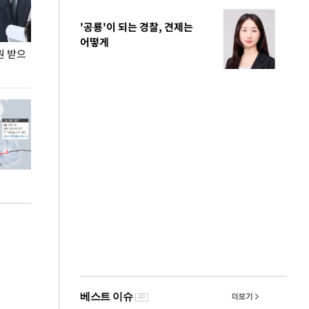
'공룡'이 되는 경찰, 견제는
어떻게
원 받으
정동영, 조현 '이상주의' 발언에 "이상이 있어야
장동혁 "李 대
현실 바꿔"
하다"