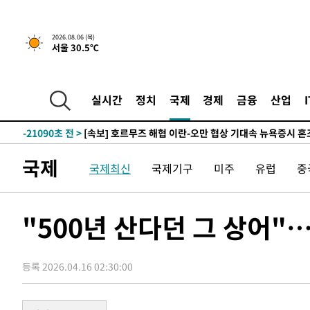
-3996초 전 >
[속보] "이란-오만, 호르무즈 해협 통행 항로 합의" 이란 
2026.08.06 (목)
서울 30.5℃
인
-31604초 전 >
6월 경상수지 497.3억 달러…두 달 연속 사상 최대
-31555초 전 >
서울 낮 39도 '폭염중대경보'…40도 관측 가능성도
-28917초 전 >
미 워싱턴주 스포캔 시의 통제불능 3개 산불, 방화선 일부
실시간
정치
국제
경제
금융
산업
-21090초 전 >
[속보] 호르무즈 해협 이란-오만 협상 기대속 뉴욕증시 혼
우 0.49%↑
-19445초 전 >
[속보] 이란 대통령 "지금 최고지도자와 소통하기가 매우
취임 3년 인터뷰
-3996초 전 >
[속보] "이란-오만, 호르무즈 해협 통행 항로 합의" 이란 
국제
국제최신
국제기구
미주
유럽
중
인
-31604초 전 >
6월 경상수지 497.3억 달러…두 달 연속 사상 최대
-31555초 전 >
서울 낮 39도 '폭염중대경보'…40도 관측 가능성도
-28917초 전 >
미 워싱턴주 스포캔 시의 통제불능 3개 산불, 방화선 일부
"500년 산다던 그 상어
-21090초 전 >
[속보] 호르무즈 해협 이란-오만 협상 기대속 뉴욕증시 혼
우 0.49%↑
-19445초 전 >
[속보] 이란 대통령 "지금 최고지도자와 소통하기가 매우
취임 3년 인터뷰
등록 2026.04.16 02:30:00
-3996초 전 >
[속보] "이란-오만, 호르무즈 해협 통행 항로 합의" 이란 
인