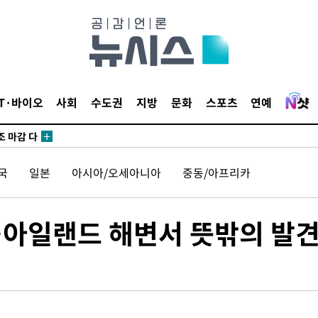
외무부 대변
 구축
IT·바이오
사회
수도권
지방
문화
스포츠
연예
조 마감 다
 어려워"
외무부 대변
국
일본
아시아/오세아니아
중동/아프리카
 구축
"…아일랜드 해변서 뜻밖의 발
조 마감 다
 어려워"
외무부 대변