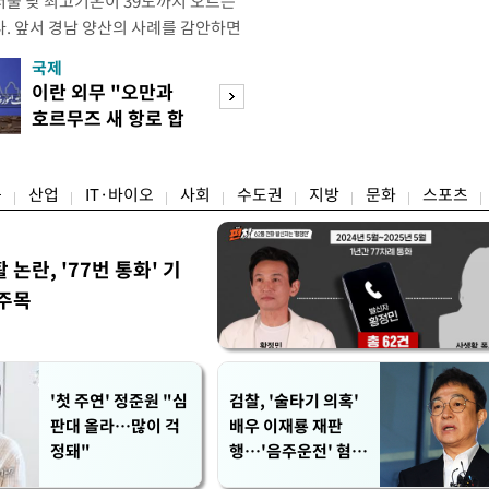
 서울 낮 최고기온이 39도까지 오르는
. 앞서 경남 양산의 사례를 감안하면
인 39도를 넘어 40도에 달하는 기온
국제
경제
기된다. 기상청은 "수도권과 일부 전
이란 외무 "오만과
엔화 이어 원화 
도 또는 최고체감온도가 38도 이상으
호르무즈 새 항로 합
한 美…환율 안정 
는 수준의 극단적인 더위가 예상된다
의"
군' 되나
융
산업
IT·바이오
사회
수도권
지방
문화
스포츠
논란, '77번 통화' 기
 주목
'첫 주연' 정준원 "심
검찰, '술타기 의혹'
판대 올라…많이 걱
배우 이재룡 재판
정돼"
행…'음주운전' 혐의
는 제외