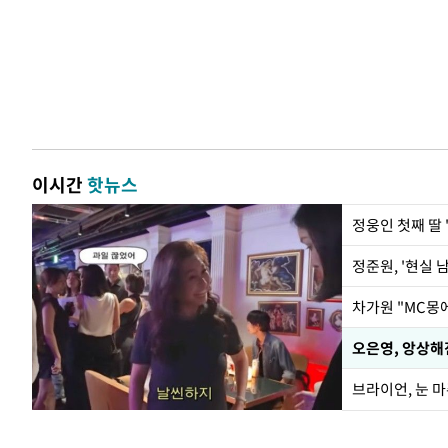
이시간
핫뉴스
정웅인 첫째 딸 
정준원, '현실 
오은영, 앙상해