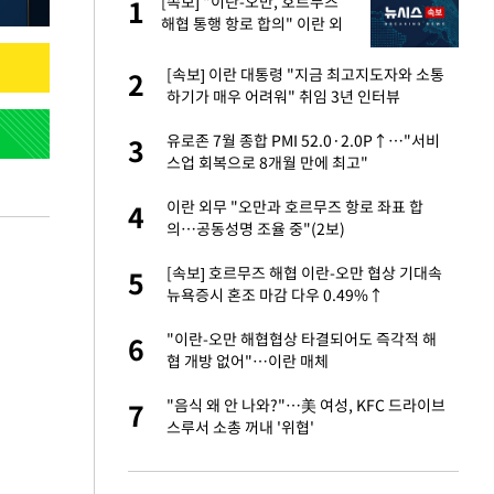
[속보] "이란-오만, 호르무즈
1
1
세
해협 통행 항로 합의" 이란 외
무부 대변인
번 통화' 기록에 법조
[속보] 이란 대통령 "지금 최고지도자와 소통
2
2
하기가 매우 어려워" 취임 3년 인터뷰
대 올라…많이 걱정
유로존 7월 종합 PMI 52.0·2.0P↑…"서비
3
3
스업 회복으로 8개월 만에 최고"
 이재룡 재판행…'음
이란 외무 "오만과 호르무즈 항로 좌표 합
4
4
의…공동성명 조율 중"(2보)
…"비통하고 참담"
[속보] 호르무즈 해협 이란-오만 협상 기대속
5
5
뉴욕증시 혼조 마감 다우 0.49%↑
 메모리"…삼전닉스
"이란-오만 해협협상 타결되어도 즉각적 해
6
6
협 개방 없어"…이란 매체
 받아도 될까요"…결
"음식 왜 안 나와?"…美 여성, KFC 드라이브
7
7
고충
스루서 소총 꺼내 '위협'