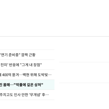
"연기 준비중" 깜짝 근황
남친미' 반응에 "그게 내 장점"
차가원 "MC몽에 400억 뜯겨…백현 위해 도박빚 갚아줘"
진 몸매…"악플에 깊은 상처"
브라이언, 눈 마주치고도 인사 안한 '무개념' 후배 폭로