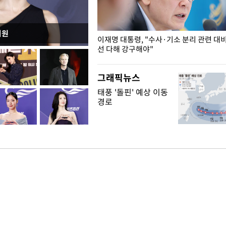
지원
녘
이재명 대통령, "수사·기소 분리 관련 대
선 다해 강구해야"
그래픽뉴스
태풍 '돌핀' 예상 이동
경로