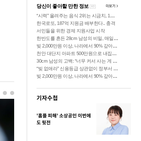
기자수첩
'홈플 피해' 소상공인 이번에
도 뒷전