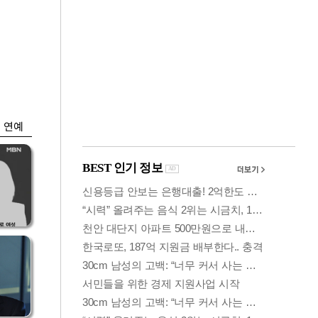
금융
언급
"外人, 돌아왔구
'우
나"…코스피 추세 전
환 신호일까
연예