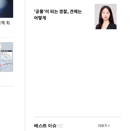
'공룡'이 되는 경찰, 견제는
어떻게
비책 최
송영길·정청래·김민석, 전당대회 앞두고 두 번째
'오늘도 폭염' 
TV 토론