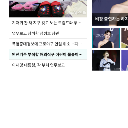
비광 출연하는 하
가을 준비하는 들
기저귀 찬 채 지구 갖고 노는 트럼프와 푸틴 형상 미로
업무보고 참석한 정성호 장관
폭염중대경보에 프로야구 연일 취소…피칭 연습장 '52도'
안전기준 부적합 해외직구 어린이 물놀이용품 판매 중단 요청한 서울시
이재명 대통령, 각 부처 업무보고