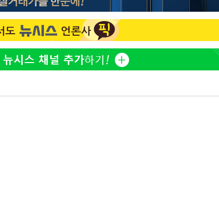
정웅인 첫째 딸, 연기자 지
1
망…또 배우 꿈꾸는 스타 2
황정민 사생활 논란, '77
2
계 주목
'첫 주연' 정준원 "심판
3
돼"
검찰, '술타기 의혹' 배우
4
주운전' 혐의는 제외
고기남자, 故 배인규 애도
5
머스크 "AI 최대 병목은
6
에 호재로 작용?
"300만원 보낸 전 남친,
7
혼 앞둔 예비신부의 뜻밖 