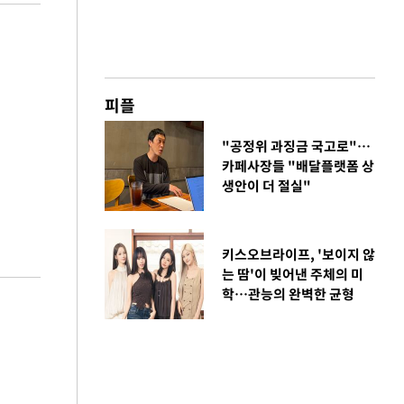
피플
"공정위 과징금 국고로"…
카페사장들 "배달플랫폼 상
생안이 더 절실"
키스오브라이프, '보이지 않
는 땀'이 빚어낸 주체의 미
학…관능의 완벽한 균형