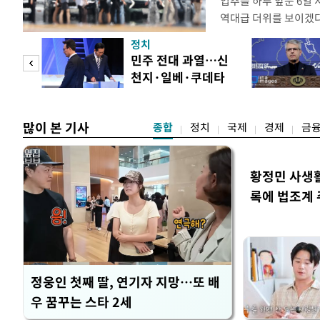
입추를 하루 앞둔 6일
역대급 더위를 보이겠다
이날 서울에서도 예보치
정치
이 관측될 가능성이 제
"연기
민주 전대 과열…신
남에는 최고기온이 39
천지·일베·쿠데타
로 올라 생명을 위협하
 스타
공방
많이 본 기사
종합
정치
국제
경제
금
황정민 사생활 
록에 법조계
정웅인 첫째 딸, 연기자 지망…또 배
우 꿈꾸는 스타 2세