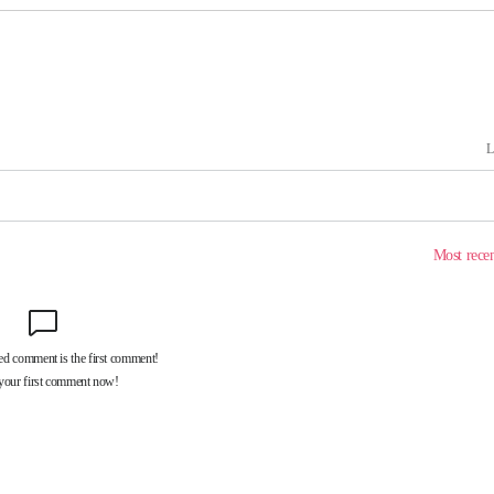
 차에 첫
동'
리(종합)
개
급대우'
시설 '온도
 사건
 " 밝혀
폭발로 부
논의
정보, 언
있어”