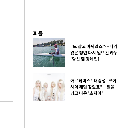
피플
"노 잡고 바뀌었죠"…다리
잃은 청년 다시 일으킨 카누
[당신 옆 장애인]
아르테미스 "대중성·코어
사이 해답 찾았죠"…알을
깨고 나온 '초자아'