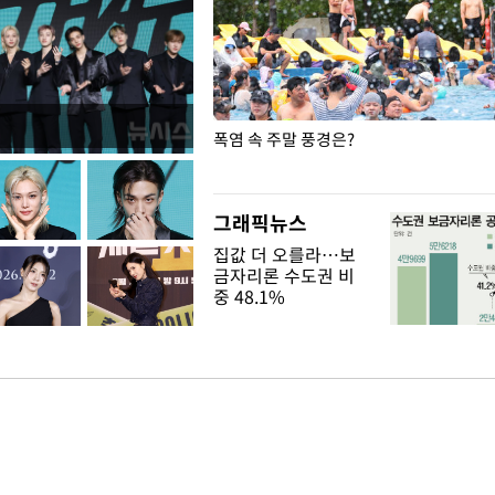
보 김민석, 제주·인천 권리당원
폭염 속 주말 풍경은?
 승리
그래픽뉴스
집값 더 오를라…보
금자리론 수도권 비
중 48.1%