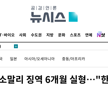
있어”
 차에 첫
동'
IT·바이오
사회
수도권
지방
문화
스포츠
연예
리(종합)
개
급대우'
시설 '온도
국
일본
아시아/오세아니아
중동/아프리카
 사건
 " 밝혀
 소말리 징역 6개월 실형…"
폭발로 부
논의
정보, 언
있어”