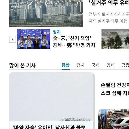
'실거주 의무 유예
정부가 토지거래허가구역
자의 실거주 의무 이행 
를 올해 이후로 연장하
정치
최근 발표한 2026년
만 피
金·宋, '선거 책임'
도하기 위해 양도소득세
공세…鄭 "반명 외치
실거주 의무 이행도 
공개
며 분열"
로
많이 본 기사
종합
정치
국제
경제
금
손떨림 건강
스크 심해 치
'마약 자숙' 유아인, 남사친과 볼뽀