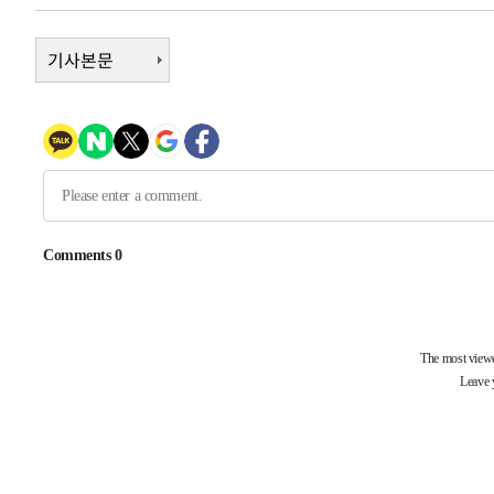
-30846초 전 >
[속보]장은수, KLPGA 제주삼다수 역전 우승…데뷔 10년
정상
-26211초 전 >
"얼마나 더웠으면"…안동 물길공원서 헤엄친 구렁이 '소
기사본문
-26138초 전 >
손흥민, 68분 뛰고 2경기 침묵…LAFC, 톨루카에 1-0 승
-25410초 전 >
'2경기 연속 침묵' 손흥민, 톨루카전 68분만 뛰고 슈팅 0
-24162초 전 >
이강인, 오늘 서울서 AT마드리드 입단식…'전례 없는 특
-11044초 전 >
'여긴 20도, 저긴 50도'…열화상 카메라로 본 폭염 저감
차'
-10515초 전 >
콜롬비아 신임 우파 대통령 취임 하루만에 차량폭탄 폭발
-4109초 전 >
튀르키예 외무장관, "메카 3국 방위협정은 이란이 목표 아냐
-1317초 전 >
이군이 불법 군시설 건설한 레바논 남부에서 레바논군 3명 
상
26분 전 >
[속보]美중부 사령관, 이스라엘 긴급방문 다중화된 전선 상황 
58분 전 >
美 국방부, 켄달 전 공군장관 보안허가 취소…“에어포스원 기밀
론 누출”
58분 전 >
‘축구의 신’ 아르헨티나 축구 선수 메시의 부친 지병 별세
59분 전 >
“美 이란전 무기 소진…북한과 분쟁시 주한 미군 취약해질 수 