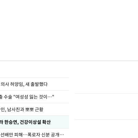
 의사 허양임, 새 출발했다
출 수술 "여성성 잃는 것이…"
아인, 남사친과 뽀뽀 근황
카라 한승연, 건강이상설 확산
한정수 "황정민 선배만 피해…폭로자 신분 공개하라"