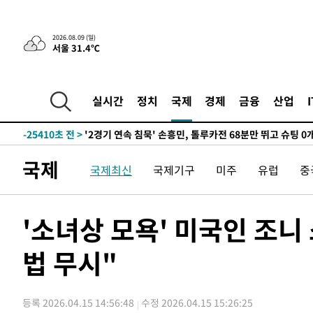
2026.08.09 (일)
59분 전 >
“美 이란전 무기 소진…북한과 분쟁시 주한 미군 취약해질 수 
서울 31.4℃
-30846초 전 >
[속보]장은수, KLPGA 제주삼다수 역전 우승…데뷔 10년
정상
-26211초 전 >
"얼마나 더웠으면"…안동 물길공원서 헤엄친 구렁이 '소
실시간
정치
국제
경제
금융
산업
-26138초 전 >
손흥민, 68분 뛰고 2경기 침묵…LAFC, 톨루카에 1-0 승
-25410초 전 >
'2경기 연속 침묵' 손흥민, 톨루카전 68분만 뛰고 슈팅 0
-24162초 전 >
이강인, 오늘 서울서 AT마드리드 입단식…'전례 없는 특
-11044초 전 >
'여긴 20도, 저긴 50도'…열화상 카메라로 본 폭염 저감
국제
국제최신
국제기구
미주
유럽
중
차'
-10515초 전 >
콜롬비아 신임 우파 대통령 취임 하루만에 차량폭탄 폭발
-4109초 전 >
튀르키예 외무장관, "메카 3국 방위협정은 이란이 목표 아냐
'소녀상 모욕' 미국인 조니
-1317초 전 >
이군이 불법 군시설 건설한 레바논 남부에서 레바논군 3명 
상
26분 전 >
[속보]美중부 사령관, 이스라엘 긴급방문 다중화된 전선 상황 
법 무시"
58분 전 >
美 국방부, 켄달 전 공군장관 보안허가 취소…“에어포스원 기밀
론 누출”
58분 전 >
‘축구의 신’ 아르헨티나 축구 선수 메시의 부친 지병 별세
59분 전 >
“美 이란전 무기 소진…북한과 분쟁시 주한 미군 취약해질 수 
등록 2026.04.15 14:56:48
수정 2026.04.15 15:26:25