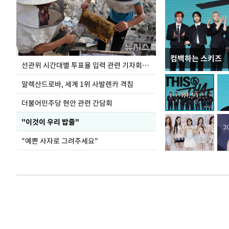
컴백하는 스키즈
민주당 당대표 후
선관위 시간대별 투표율 입력 관련 기자회견하는 주진우 의원
투표서 정청래에
알렉산드로바, 세계 1위 사발렌카 격침
더불어민주당 현안 관련 간담회
"이것이 우리 밥줄"
"예쁜 사자로 그려주세요"