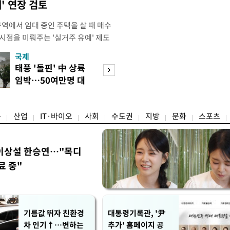
' 연장 검토
에서 임대 중인 주택을 살 때 매수
시점을 미뤄주는 '실거주 유예' 제도
는 방안을 검토 중인 것으로 알려졌다.
국제
경제
 세법개정안에서 다주택자의 매도를 유
태풍 '돌핀' 中 상륙
세금 피하려 실입
 중과를 한시 완화한 만큼, 매수자의
임박…50여만명 대
주…전월세 시장 
일정기간 유예해주겠다는 취지인 것으
피
어붙나
융
산업
IT·바이오
사회
수도권
지방
문화
스포츠
이상설 한승연…"목디
료 중"
기름값 뛰자 친환경
대통령기록관, '尹
차 인기↑…변하는
추가' 홈페이지 공