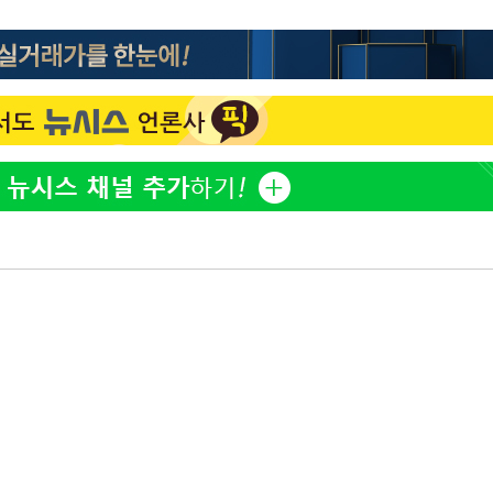
'마약 자숙' 유아인, 남사
1
볼뽀뽀 근황
손떨림 건강이상설 한승연
2
치료 중"
기름값 뛰자 친환경차 인
3
차 트렌드[세쓸통]
[단독]대통령기록관, '尹 
4
개…계엄 선포문은 빠져
한정수 "황정민 선배만 
5
공개하라"
[속보]美중부 사령관, 이
6
중화된 전선 상황 논의
과거 성 접대 7경기서 한국
7
징계 가능성은