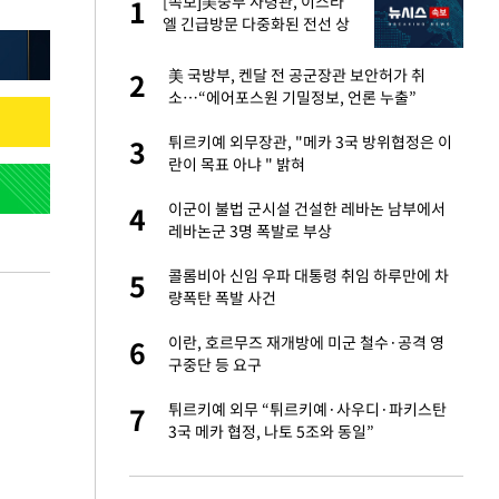
친과
[속보]美중부 사령관, 이스라
1
1
엘 긴급방문 다중화된 전선 상
황 논의
…"목디스크 심해
美 국방부, 켄달 전 공군장관 보안허가 취
2
2
소…“에어포스원 기밀정보, 언론 누출”
기↑…변하는 자동
튀르키예 외무장관, "메카 3국 방위협정은 이
3
3
란이 목표 아냐 " 밝혀
추가' 홈페이지 공
이군이 불법 군시설 건설한 레바논 남부에서
4
4
레바논군 3명 폭발로 부상
피해…떳떳하면 신분
콜롬비아 신임 우파 대통령 취임 하루만에 차
5
5
량폭탄 폭발 사건
스라엘 긴급방문 다
이란, 호르무즈 재개방에 미군 철수·공격 영
6
6
구중단 등 요구
 축구 무패…FIFA
튀르키예 외무 “튀르키예·사우디·파키스탄
7
7
3국 메카 협정, 나토 5조와 동일”