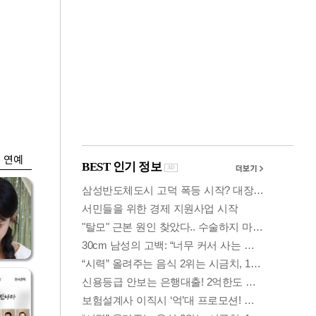
금융
변동성 커진 코스
얼
피…거래대금 올해
최저
연예