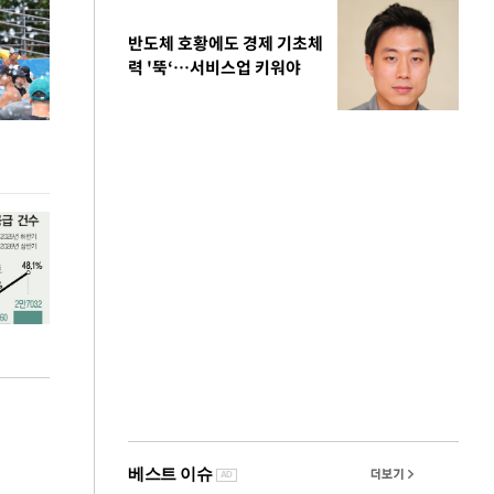
반도체 호황에도 경제 기초체
력 '뚝‘…서비스업 키워야
극한 폭염에 바닥 드러난 홍제천…물고기 떼죽음
주유소 기름값 12
도