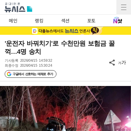
메인
랭킹
섹션
포토
'운전자 바꿔치기'로 수천만원 보험금 꿀
꺽…4명 송치
기사등록
2026/04/15 14:59:32
가
가
최종수정
2026/04/15 15:30:24
구글에서 선호하는 매체로 추가