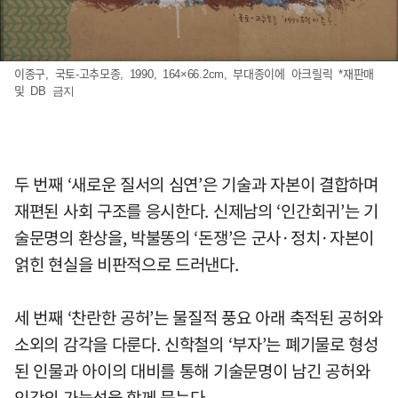
이종구, 국토-고추모종, 1990, 164×66.2cm, 부대종이에 아크릴릭 *재판매
및 DB 금지
두 번째 ‘새로운 질서의 심연’은 기술과 자본이 결합하며
재편된 사회 구조를 응시한다. 신제남의 ‘인간회귀’는 기
술문명의 환상을, 박불똥의 ‘돈쟁’은 군사·정치·자본이
얽힌 현실을 비판적으로 드러낸다.
세 번째 ‘찬란한 공허’는 물질적 풍요 아래 축적된 공허와
소외의 감각을 다룬다. 신학철의 ‘부자’는 폐기물로 형성
된 인물과 아이의 대비를 통해 기술문명이 남긴 공허와
인간의 가능성을 함께 묻는다.