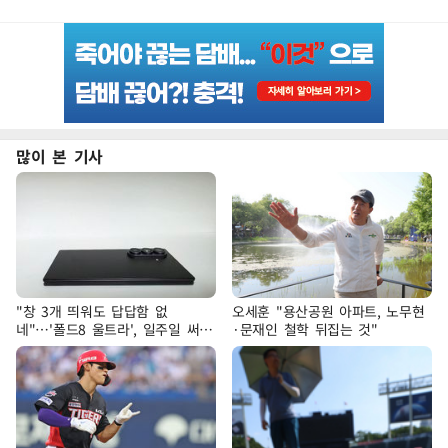
많이 본 기사
"창 3개 띄워도 답답함 없
오세훈 "용산공원 아파트, 노무현
네"…'폴드8 울트라', 일주일 써보
·문재인 철학 뒤집는 것"
니