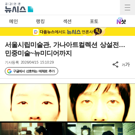
메인
랭킹
섹션
포토
서울시립미술관, 가나아트컬렉션 상설전…
민중미술~뉴미디어까지
기사등록
2026/04/15 15:10:29
가
가
구글에서 선호하는 매체로 추가