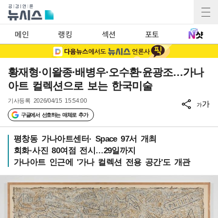
메인
랭킹
섹션
포토
황재형·이왈종·배병우·오수환·윤광조…가나
아트 컬렉션으로 보는 한국미술
기사등록
2026/04/15 15:54:00
가
가
구글에서 선호하는 매체로 추가
평창동 가나아트센터· Space 97서 개최
회화·사진 80여점 전시…29일까지
가나아트 인근에 '가나 컬렉션 전용 공간'도 개관