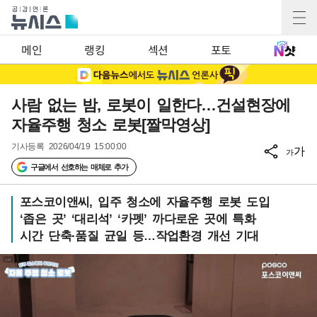
메인
랭킹
섹션
포토
사람 없는 밤, 로봇이 일한다…건설현장에
자율주행 청소 로봇[짤막영상]
기사등록
2026/04/19 15:00:00
가
가
구글에서 선호하는 매체로 추가
포스코이앤씨, 입주 청소에 자율주행 로봇 도입
‘좁은 곳’ ‘대리석’ ‘카펫’ 까다로운 곳에 특화
시간 단축·품질 균일 등…작업환경 개선 기대