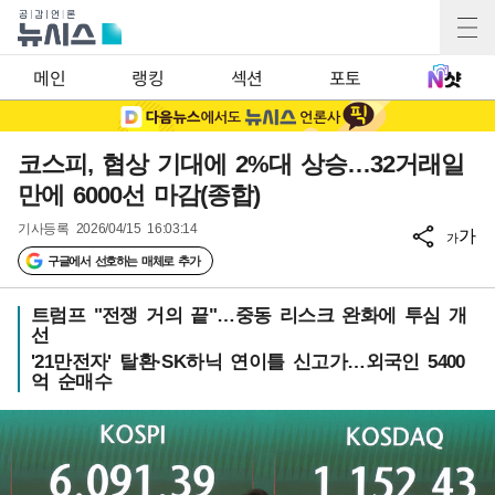
메인
랭킹
섹션
포토
코스피, 협상 기대에 2%대 상승…32거래일
만에 6000선 마감(종합)
기사등록
2026/04/15 16:03:14
가
가
구글에서 선호하는 매체로 추가
트럼프 "전쟁 거의 끝"…중동 리스크 완화에 투심 개
선
'21만전자' 탈환·SK하닉 연이틀 신고가…외국인 5400
억 순매수