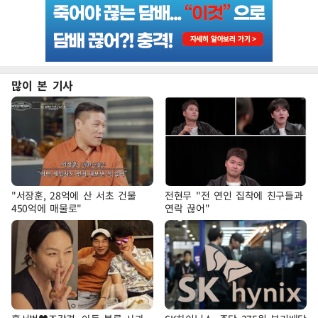
많이 본 기사
"서장훈, 28억에 산 서초 건물
전현무 "전 연인 집착에 친구들과
450억에 매물로"
연락 끊어"