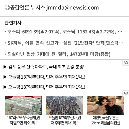
◎공감언론 뉴시스
jmmda@newsis.com
관련기사
코스피 6091.39(▲2.07%), 코스닥 1152.43(▲2.72%), 원·달러 환율 1474.2원(▼7.0원) 마감[시황]
SK하닉, 이틀 연속 신고가…삼전 '21만전자' 안착[핫스탁](종합)
되살아난 협상 기대에 원·달러, 1470원대 마감(종합)