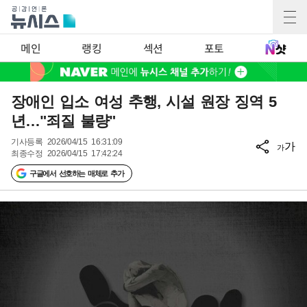
메인
랭킹
섹션
포토
장애인 입소 여성 추행, 시설 원장 징역 5
년…"죄질 불량"
기사등록
2026/04/15 16:31:09
가
가
최종수정
2026/04/15 17:42:24
구글에서 선호하는 매체로 추가