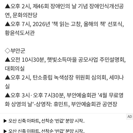
▲오후 2시, 제46회 장애인의 날 기념 장애인식개선공
연, 문화의전당
▲오후 7시, 2026년 '책 읽는 고창, 올해의 책' 선포식,
황윤석도서관
◇부안군
▲오전 10시30분, 햇빛소득마을 공모사업 주민설명회,
대회의실
▲오후 2시, 탄소중립 녹색성장 위원회 심의회, 세미나
실
▲오후 3시·오후 7시30분, 부안예술회관 '4월 무료영
화 상영의 날'-상영작: 휴민트, 부안예술회관 공연장