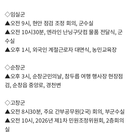
◇임실군
▲오전 9시, 현안 점검 조정 회의, 군수실
▲오전 10시30분, 엔라인 난닝구닷컴 물품 전달식, 군
수실
▲오후 1시, 외국인 계절근로자 대면식, 농민교육장
◇순창군
▲오후 3시, 순창군민의날, 참두릅 여행 행사장 현장점
검, 순창읍 중앙로, 경천변
◇고창군
▲오전 8시30분, 주요 간부공무원(2국) 회의, 부군수실
▲오전 10시, 2026년 제1차 민원조정위원회, 2층회의
실