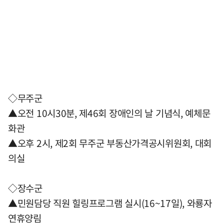
◇무주군
▲오전 10시30분, 제46회 장애인의 날 기념식, 예체문
화관
▲오후 2시, 제2회 무주군 부동산가격공시위원회, 대회
의실
◇장수군
▲민원담당 직원 힐링프로그램 실시(16~17일), 와룡자
연휴양림