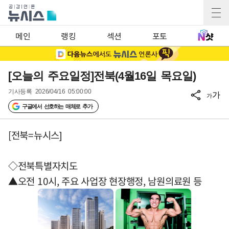
메인
랭킹
섹션
포토
[오늘의 주요일정]전북(4월16일 목요일)
기사등록
2026/04/16 05:00:00
가
가
구글에서 선호하는 매체로 추가
[전북=뉴시스]
◇전북특별자치도
▲오전 10시, 주요 사업장 현장행정, 남원의료원 등