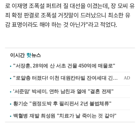
로 이재명 조폭설 퍼트려 질 대선을 이겼는데, 장 모씨 유
죄 확정 판결로 조폭설 거짓말이 드러났으니 최소한 유
감 표명이라도 해야 하는 것 아닌가"라고 적었다.
이시간
핫
뉴스
"서장훈, 28억에 산 서초 건물 450억에 매물로"
'서준맘' 박세미, 연하 남친과 열애 "결혼 전제"
황기순 "원정도박 후 필리핀서 2년 불법체류"
백혈병 재발 최성원 "치료가 날 죽이는 것 같아"