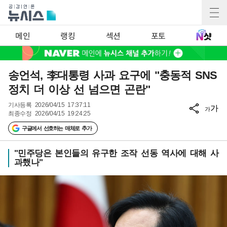
메인
랭킹
섹션
포토
송언석, 李대통령 사과 요구에 "충동적 SNS
정치 더 이상 선 넘으면 곤란"
기사등록
2026/04/15 17:37:11
가
가
최종수정
2026/04/15 19:24:25
구글에서 선호하는 매체로 추가
"민주당은 본인들의 유구한 조작 선동 역사에 대해 사
과했나"