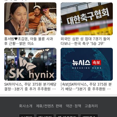
홍서범♥조갑경, 아들 불륜 사과
외국인 심판 성 접대 7경기 들여
후 근황…밝은 미소
다보니…한국 축구 '5승 2무'
SK하이닉스, 주당 375원 분기배당
[속보]SK하이닉스, 주당 375원 분
결정…3분기 중 추가 주주환원 발
기 배당…"3분기 중 주주환원 방
표
안 확정"
회사소개
제휴/컨텐츠 판매
약관·정책
고충처리