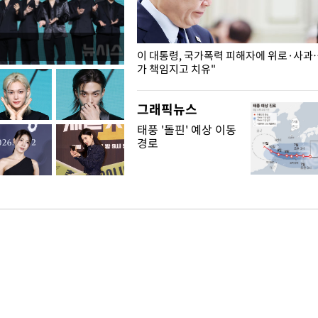
개구리밥
이 대통령, 국가폭력 피해자에 위로·사과
가 책임지고 치유"
그래픽뉴스
태풍 '돌핀' 예상 이동
경로