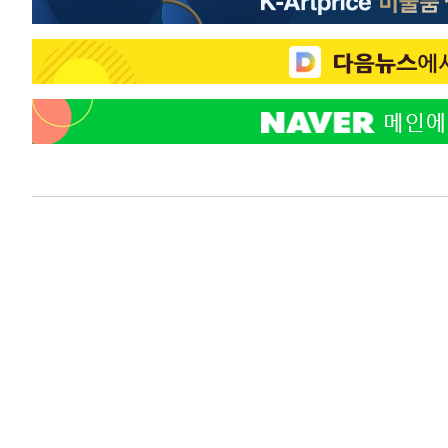
-5609초 전 >
SK하이닉스, 용인·청주 팹에 54조 투자…"AI 메모리 수요
응"
-2465초 전 >
여자배구 이재영·이다영 자매, 아제르바이잔 투란VC 입단
-1718초 전 >
외국인 심판 성 접대 7경기 들여다보니…한국 축구 '5승 2
-1452초 전 >
[속보]코스닥, 2.86포인트(0.36%) 내린 798.81마감
-1405초 전 >
[속보]코스피, 6200선 약보합…0.60% 내린 6258.77에 
-1385초 전 >
[속보]원·달러 환율, 7.7원 내린 1416.1원 마감
-1274초 전 >
[속보] 노원서 40.1도 관측…서울, 2018년 이후 첫 40도
27분 전 >
[속보]종합특검, '계엄 수용공간 확보' 신용해 前교정본부장 
46분 전 >
외신들도 주목한 韓축구 파문…"국민적 공분에 수사 재개"
46분 전 >
11시간 압수수색에 성접대 파문까지…'쑥대밭' 된 축구협회
1시간 전 >
[속보]규제합리화위원회 부위원장에 김태유 서울대 공대 교
후임