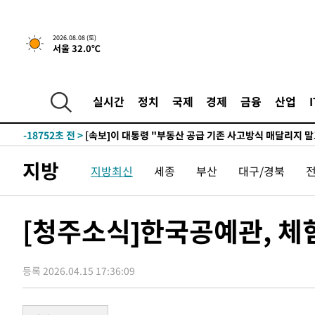
2026.08.08 (토)
서울 32.0℃
1시간 전 >
[속보]규제합리화위원회 부위원장에 김태유 서울대 공대 교
후임
-26302초 전 >
이강인, 폭염 속 AT마드리드 첫 훈련…80명 식사 대접까
-23441초 전 >
미 사업체 일자리, 7월에 2.3만개 순감하고 그 전 2개월 1
실시간
정치
국제
경제
금융
산업
하향수정 (2보)
-22889초 전 >
[속보] 미 사업체, 일자리 7월에 2.3만 개 줄어…실업률은
↓
-18752초 전 >
[속보]이 대통령 "부동산 공급 기존 사고방식 매달리지 
실천"
-17837초 전 >
이란, "오만과 '중앙 단일 루트' 합의…북쪽 인바운드·남
지방
운드는 임시"
지방최신
세종
부산
대구/경북
-9405초 전 >
"낮 기온 소폭 하락"…수도권 폭염중대경보, 폭염경보로 
-9369초 전 >
[속보]이 대통령, '호우피해' 안동·의성 관할 4개 면 특별
포
-9332초 전 >
[단독]중수청 지원 검사들, 정원 초과 시 낮은 계급 임용…
[청주소식]한국공예관, 체
갈 수도
-7303초 전 >
낮 최고 37도 찜통더위…곳곳 소나기·강원 많은 비[내일날
-5609초 전 >
SK하이닉스, 용인·청주 팹에 54조 투자…"AI 메모리 수요
응"
-2465초 전 >
여자배구 이재영·이다영 자매, 아제르바이잔 투란VC 입단
등록 2026.04.15 17:36:09
-1718초 전 >
외국인 심판 성 접대 7경기 들여다보니…한국 축구 '5승 2
-1452초 전 >
[속보]코스닥, 2.86포인트(0.36%) 내린 798.81마감