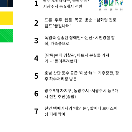
 사
광주 5개 자치구, 동광주시·
1
1
서광주시 등 5개시 전환
경기 들여다보니…한
드론·우주·웹툰·목공·방송…심화형 진로
2
2
캠프 '꿈길나래'
 분기배당 결정…3
폭염속 실종된 장애인…논산·시민경찰 합
3
3
표
작, 가족품으로
75원 분기 배
[단독]현직 경찰관, 마트서 분실물 가져
4
4
방안 확정"
가…"돌려주려했다"
안…이동 용이한 장
호남 산단 용수 공급 '이상 無'…기후장관, 광
5
5
주 하수처리장 방문
…"배우가 내 길 아
광주 5개 자치구, 동광주시·서광주시 등 5개
6
6
시 전환 추진(종합)
 밥 사줘…상대 주장
천안 택배기사의 '매의 눈', 할머니 보이스피
7
7
싱 피해 막아