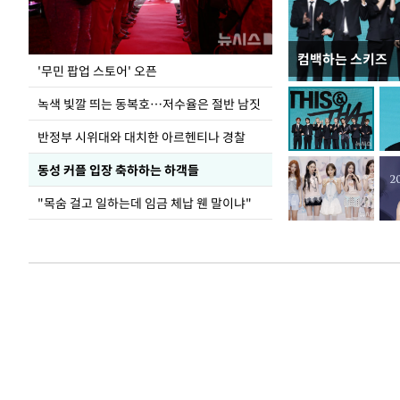
컴백하는 스키즈
지석천 뒤덮은 
'무민 팝업 스토어' 오픈
녹색 빛깔 띄는 동복호…저수율은 절반 남짓
반정부 시위대와 대치한 아르헨티나 경찰
동성 커플 입장 축하하는 하객들
"목숨 걸고 일하는데 임금 체납 웬 말이냐"