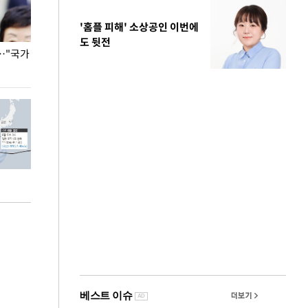
'홈플 피해' 소상공인 이번에
도 뒷전
…"국가
홈플러스, 67개 점포 가오픈… 13일 정식 개장
오세훈 서울시장,
환경 점검