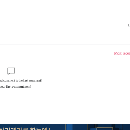
마쳐
기소
수…이병태
지(종합)
0.3만개
 4.1%로
말고 과감히
쪽 아웃바
하향
재난지역 선
희망지 못
씨]