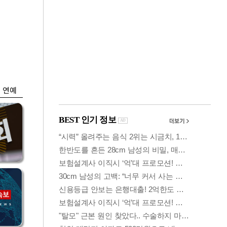
금융
…
두나무, 경찰청 '압수
 중
가상자산' 관리한다
연예