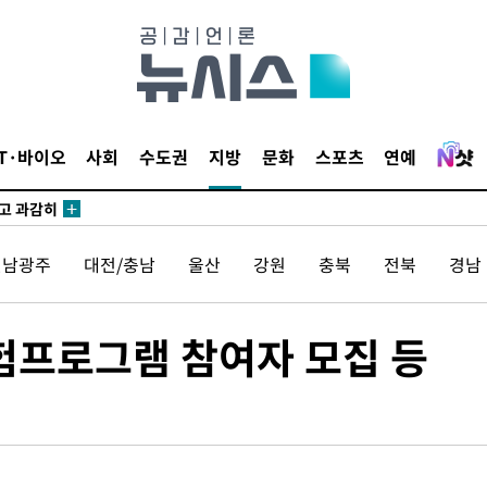
수…이병태
지(종합)
0.3만개
IT·바이오
사회
수도권
지방
문화
스포츠
연예
 4.1%로
말고 과감히
쪽 아웃바
전남광주
대전/충남
울산
강원
충북
전북
경남
하향
재난지역 선
희망지 못
험프로그램 참여자 모집 등
씨]
 선제 대
무'