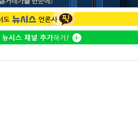
홍서범♥조갑경, 아들 불륜
1
 선제 대
과 후 근황…밝은 미소
외국인 심판 성 접대 7
2
무'
국 축구 '5승 2무'
SK하이닉스, 주당 375원
3
마쳐
분기 중 추가 주주환원 발
[속보]SK하이닉스, 주당 3
4
당…"3분기 중 주주환원 
기소
與 황희 "버스 하우스 제
5
점도 있을 것"
수…이병태
최성원, 백혈병 두 번 투병
6
닌가 싶었다"
황정민 20년 팬 "내게도
7
틀리다 확신"