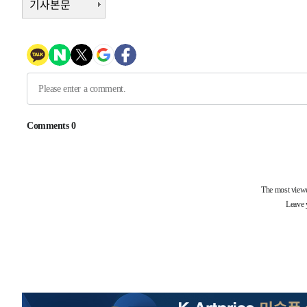
기사본문
-1405초 전 >
[속보]코스피, 6200선 약보합…0.60% 내린 6258.77에 
-1385초 전 >
[속보]원·달러 환율, 7.7원 내린 1416.1원 마감
-1274초 전 >
[속보] 노원서 40.1도 관측…서울, 2018년 이후 첫 40도
27분 전 >
[속보]종합특검, '계엄 수용공간 확보' 신용해 前교정본부장 
46분 전 >
외신들도 주목한 韓축구 파문…"국민적 공분에 수사 재개"
46분 전 >
11시간 압수수색에 성접대 파문까지…'쑥대밭' 된 축구협회
1시간 전 >
[속보]규제합리화위원회 부위원장에 김태유 서울대 공대 교
후임
-26302초 전 >
이강인, 폭염 속 AT마드리드 첫 훈련…80명 식사 대접까
-23441초 전 >
미 사업체 일자리, 7월에 2.3만개 순감하고 그 전 2개월 1
하향수정 (2보)
-22889초 전 >
[속보] 미 사업체, 일자리 7월에 2.3만 개 줄어…실업률은
↓
-18752초 전 >
[속보]이 대통령 "부동산 공급 기존 사고방식 매달리지 
실천"
-17837초 전 >
이란, "오만과 '중앙 단일 루트' 합의…북쪽 인바운드·남
운드는 임시"
-9405초 전 >
"낮 기온 소폭 하락"…수도권 폭염중대경보, 폭염경보로 
-9369초 전 >
[속보]이 대통령, '호우피해' 안동·의성 관할 4개 면 특별
포
-9332초 전 >
[단독]중수청 지원 검사들, 정원 초과 시 낮은 계급 임용…
갈 수도
-7303초 전 >
낮 최고 37도 찜통더위…곳곳 소나기·강원 많은 비[내일날