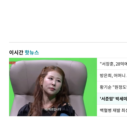
이시간
핫뉴스
"서장훈, 28억
방은희, 어머니 
황기순 "원정도
'서준맘' 박세미
백혈병 재발 최성