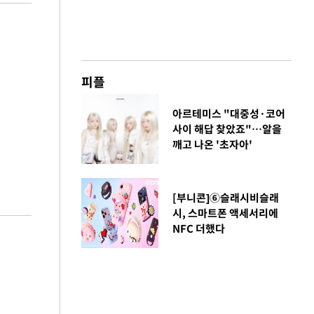
피플
아르테미스 "대중성·코어
사이 해답 찾았죠"…알을
깨고 나온 '초자아'
[부니콘]⑥슬래시비슬래
시, 스마트폰 액세서리에
NFC 더했다