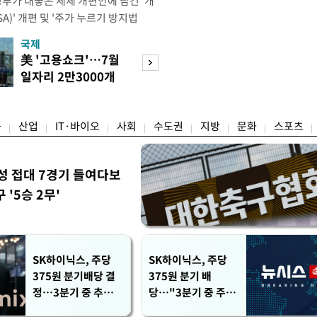
정부가 내놓은 세제 개편안에 담긴 '개
)' 개편 및 '주가 누르기 방지법
것을 지시했다. 이 대통령은 이날 참모
국제
경제
서 ISA 개편 방안 및 주가 누르기 방
美 '고용쇼크'…7월
수도권 고용 급랭
들의 반발 등에 대한 내용을 보고 받
일자리 2만3000개
전국 취업자 10명
대통령은 ISA 개편안과
감소
1명뿐
융
산업
IT·바이오
사회
수도권
지방
문화
스포츠
성 접대 7경기 들여다보
'5승 2무'
SK하이닉스, 주당
SK하이닉스, 주당
375원 분기배당 결
375원 분기 배
정…3분기 중 추가
당…"3분기 중 주주
주주환원 발표
환원 방안 확정"