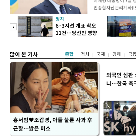
이재명 대통령이 7일 
인종합자산관리계좌(ISA
안'을 전면 재검토 할 
정치
들과의 상황 점검 회의에
 두
6·3지선 개표 착오
지법안을 둘러싼 투자자
11건…당선인 영향
았다. 이 자리에서 이 
 정도
없어
많이 본 기사
종합
정치
국제
경제
금
외국인 심판 
니…한국 축구 
홍서범♥조갑경, 아들 불륜 사과 후
근황…밝은 미소