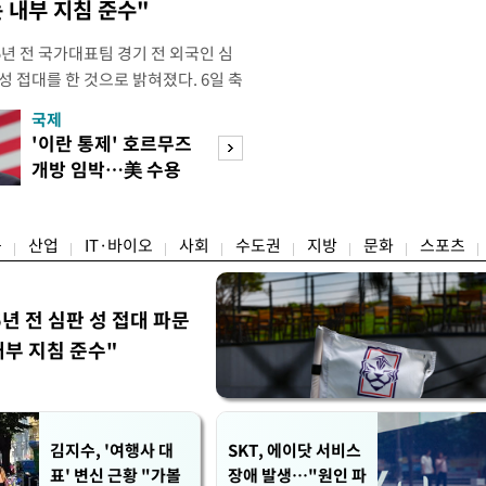
 내부 지침 준수"
년 전 국가대표팀 경기 전 외국인 심
성 접대를 한 것으로 밝혀졌다. 6일 축
 의원실은 축구협회가 2011~2012
국제
경제
게 성 접대한 사실을 확인했다. 당시
'이란 통제' 호르무즈
초고가 겨냥 세제
과 감독관 등 10여 명에게 한 번에
개방 임박…美 수용
편…전월세 '유탄'
00만원이 넘는 돈을 성
할까
려
융
산업
IT·바이오
사회
수도권
지방
문화
스포츠
5년 전 심판 성 접대 파문
내부 지침 준수"
김지수, '여행사 대
SKT, 에이닷 서비스
표' 변신 근황 "가볼
장애 발생…"원인 파