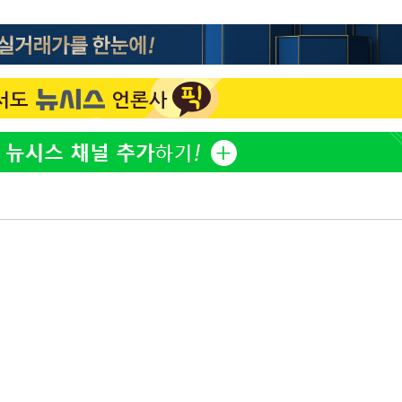
방은희, 母 고독사에 오열 
1
틀 만에 발견"
축구협회, 15년 전 심판 
2
재는 내부 지침 준수"
김지수, '여행사 대표' 변
3
니…"
[속보] SKT, 에이닷 서
4
인 파악 중"
극한 폭염에 프로야구 9
5
재개
축구협회 '성접대' 감사
6
컵·올림픽 심판 포함
프로야구 9일까지 폭염 취
7
후 7시 시작(종합)