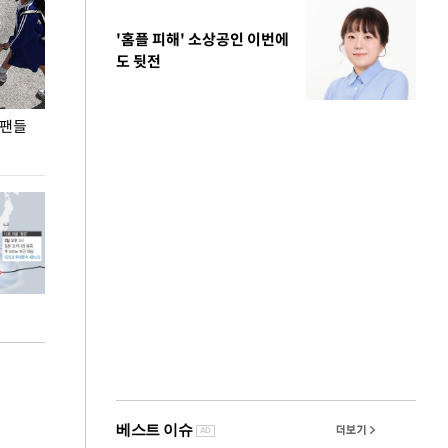
'홈플 피해' 소상공인 이번에
도 뒷전
 팬들
이 대통령, '청년 대책 속도 높여야…폭염 문제도
입추 코앞인데 전
총력 대응'