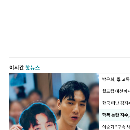
이시간
핫뉴스
방은희, 母 고독
월드컵 예선까지
한국 떠난 김지
학폭 논란 지수
이승기 "구속 차