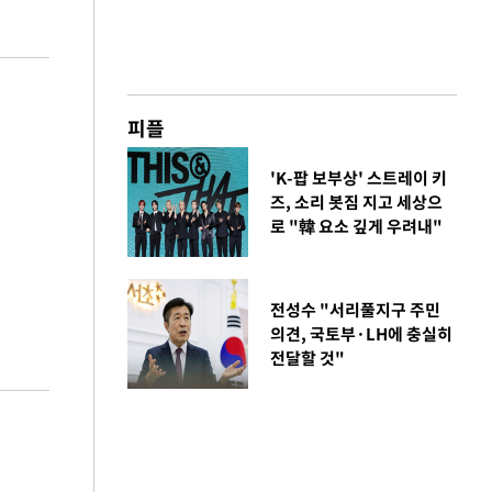
피플
'K-팝 보부상' 스트레이 키
즈, 소리 봇짐 지고 세상으
로 "韓 요소 깊게 우려내"
전성수 "서리풀지구 주민
의견, 국토부·LH에 충실히
전달할 것"