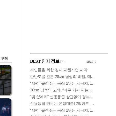
금융
개
외국인 폭풍매도에
 우
코스피 6200선 주저
앉아
연예