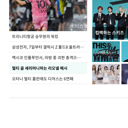
컴백하는 스키즈
입추 하루 앞둔 
트리니티항공 승무원의 워킹
폭염
삼성전자, 7일부터 갤럭시 Z 폴드8 울트라·폴드8·플립8 출시
멕시코 인플루언서, 라방 중 괴한 총격으로 사망
멀티 골 세리머니하는 리오넬 메시
오타니 멀티 홈런에도 다저스는 6연패