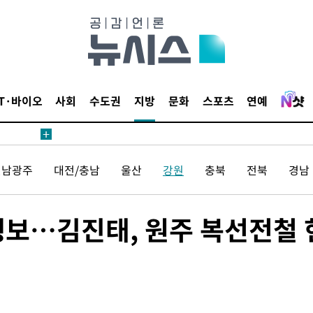
IT·바이오
사회
수도권
지방
문화
스포츠
연예
전남광주
대전/충남
울산
강원
충북
전북
경남
행보…김진태, 원주 복선전철 