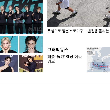
전남광주… 열화상 카메라에 담긴
폭염으로 멈춘 프로야구… 발걸음 돌리는
그래픽뉴스
태풍 '돌핀' 예상 이동
경로