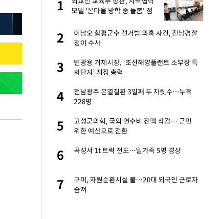
"이
최교진 교육부 장관, 지역협력
1
1
모델 '온마을 방학 중 돌봄' 점
검
성 접대 파문에 "현
이남오 함평군수 선거법 의혹 사건, 전남경찰
2
2
청이 수사
신 근황 "가볼 만하
변광용 거제시장, ‘조선해양플랜트 소부장 특
3
3
화단지’ 지정 총력
비스 장애 발생…"원
전남광주 온열질환 3일째 두 자릿수…누적
4
4
228명
일까지 취소…11일
고성군의회, 국외 연수비 전액 삭감… 군민
5
5
위한 예산으로 전환
보고서 나왔다…월드
곡성서 1t 트럭 전도…일가족 5명 경상
6
6
소…11일 재개·오
구미, 자원순환시설 불…20대 외국인 근로자
7
7
숨져