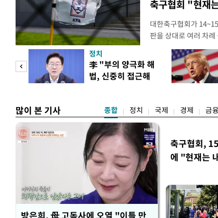
축구협회 "현재는
대한축구협회가 14~15
판을 상대로 여러 차례 
구계에 따르면 국회의 한
정치
년 국제심판 10여 명에
"사적
李 "부의 양극화 해
축구협회는 외국인 심판
법, 신중히 접근해
수십만원에서 많게는 1
 차
야"
많이 본 기사
종합
정치
국제
경제
금
축구협회, 1
에 "현재는 
방은희, 母 고독사에 오열 "이틀 만