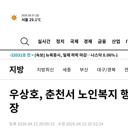
2026.08.07 (금)
서울 29.1℃
실시간
정치
국제
경제
금융
산업
-32031초 전 >
[속보] 뉴욕증시, 일제 하락 마감…나스닥 0.06%↓
지방
지방최신
세종
부산
대구/경북
우상호, 춘천서 노인복지 
장
등록 2026.04.15 20:09:32
수정 2026.04.15 20:52:24