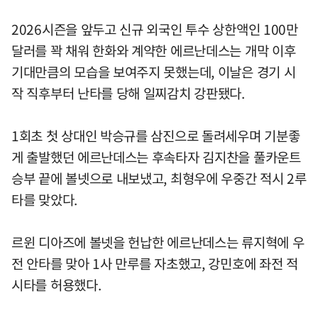
2026시즌을 앞두고 신규 외국인 투수 상한액인 100만
달러를 꽉 채워 한화와 계약한 에르난데스는 개막 이후
기대만큼의 모습을 보여주지 못했는데, 이날은 경기 시
작 직후부터 난타를 당해 일찌감치 강판됐다.
1회초 첫 상대인 박승규를 삼진으로 돌려세우며 기분좋
게 출발했던 에르난데스는 후속타자 김지찬을 풀카운트
승부 끝에 볼넷으로 내보냈고, 최형우에 우중간 적시 2루
타를 맞았다.
르윈 디아즈에 볼넷을 헌납한 에르난데스는 류지혁에 우
전 안타를 맞아 1사 만루를 자초했고, 강민호에 좌전 적
시타를 허용했다.