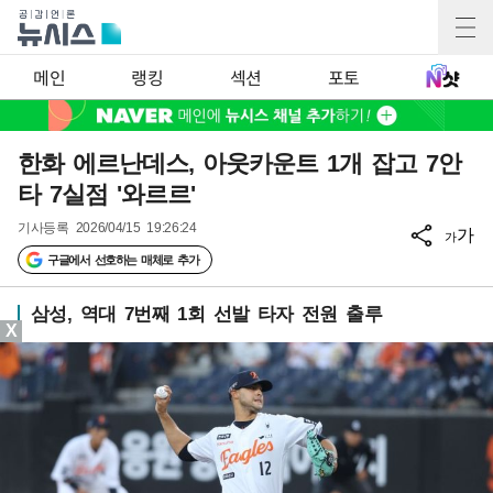
메인
랭킹
섹션
포토
한화 에르난데스, 아웃카운트 1개 잡고 7안
타 7실점 '와르르'
기사등록
2026/04/15 19:26:24
가
가
구글에서 선호하는 매체로 추가
삼성, 역대 7번째 1회 선발 타자 전원 출루
X