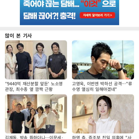
많이 본 기사
''9440억 재산분할 앞둔' 노소영
고영욱, 이번엔 박하선 공격…"류
관장, 최수종 옆 깜짝 근황
수영 열심히 일해야겠네"
김제동, 방송 뜸하더니…이문세·
하영 측, 증조부 친일 의혹에 "사