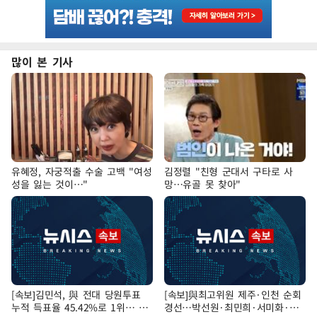
많이 본 기사
유혜정, 자궁적출 수술 고백 "여성
김정렬 "친형 군대서 구타로 사
성을 잃는 것이…"
망…유골 못 찾아"
[속보]김민석, 與 전대 당원투표
[속보]與최고위원 제주·인천 순회
누적 득표율 45.42%로 1위… 정
경선…박선원·최민희·서미화·한