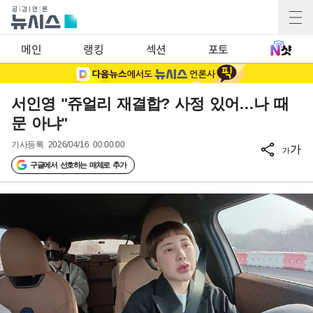
메인
랭킹
섹션
포토
서인영 "쥬얼리 재결합? 사정 있어…나 때
문 아냐"
기사등록
2026/04/16 00:00:00
가
가
구글에서 선호하는 매체로 추가