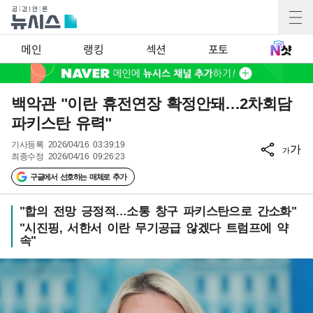
메인
랭킹
섹션
포토
백악관 "이란 휴전연장 확정안돼…2차회담
파키스탄 유력"
기사등록
2026/04/16 03:39:19
가
가
최종수정
2026/04/16 09:26:23
구글에서 선호하는 매체로 추가
"합의 전망 긍정적…소통 창구 파키스탄으로 간소화"
"시진핑, 서한서 이란 무기공급 않겠다 트럼프에 약
속"