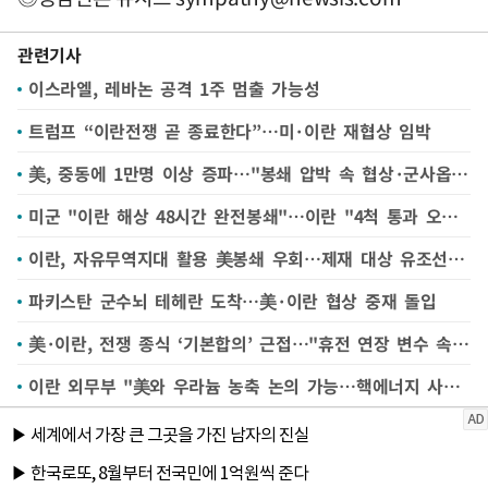
관련기사
이스라엘, 레바논 공격 1주 멈출 가능성
트럼프 “이란전쟁 곧 종료한다”…미·이란 재협상 임박
美, 중동에 1만명 이상 증파…"봉쇄 압박 속 협상·군사옵션 병행"(종합)
미군 "이란 해상 48시간 완전봉쇄"…이란 "4척 통과 오갔다"
이란, 자유무역지대 활용 美봉쇄 우회…제재 대상 유조선 호르무즈 해협 통과
파키스탄 군수뇌 테헤란 도착…美·이란 협상 중재 돌입
美·이란, 전쟁 종식 ‘기본합의’ 근접…"휴전 연장 변수 속 협상 진전"
이란 외무부 "美와 우라늄 농축 논의 가능…핵에너지 사용권은 보유해야"