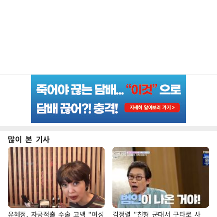
많이 본 기사
유혜정, 자궁적출 수술 고백 "여성
김정렬 "친형 군대서 구타로 사