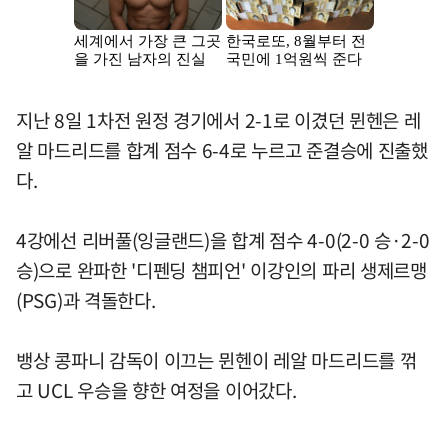
지난 8일 1차전 원정 경기에서 2-1로 이겼던 뮌헨은 레
알 마드리드를 합계 점수 6-4로 누르고 준결승에 진출했
다.
4강에선 리버풀(잉글랜드)을 합계 점수 4-0(2-0 승·2-0
승)으로 완파한 '디펜딩 챔피언' 이강인의 파리 생제르맹
(PSG)과 격돌한다.
뱅상 콩파니 감독이 이끄는 뮌헨이 레알 마드리드를 꺾
고 UCL 우승을 향한 여정을 이어갔다.