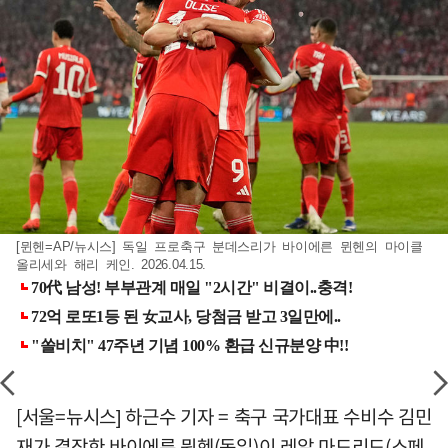
[뮌헨=AP/뉴시스] 독일 프로축구 분데스리가 바이에른 뮌헨의 마이클
올리세와 해리 케인. 2026.04.15.
[서울=뉴시스] 하근수 기자 = 축구 국가대표 수비수 김민
재가 결장한 바이에른 뮌헨(독일)이 레알 마드리드(스페