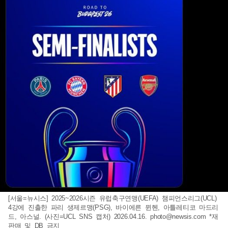
[서울=뉴시스] 2025~2026시즌 유럽축구연맹(UEFA) 챔피언스리그(UCL)
4강에 진출한 파리 생제르맹(PSG), 바이에른 뮌헨, 아틀레티코 마드리
드, 아스널. (사진=UCL SNS 캡처) 2026.04.16.
photo@newsis.com
*재
판매 및 DB 금지