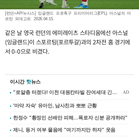
[런던=AP/뉴시스] 잉글랜드 프로축구 프리미어리그(EPL) 아스널의 마
르틴 외데고르. 2026.04.15.
같은 날 영국 런던의 에미레이츠 스타디움에선 아스널
(잉글랜드)이 스포르팅(포르투갈)과의 2차전 홈 경기에
서 0-0으로 비겼다.
이시간
핫
뉴스
'마약 자숙' 유아인, 남사친과 뽀뽀 근황
한정수 "황정민 선배만 피해…폭로자 신분 공개하라"
제니, 동거 여부 물음에 "여기까지만 하자" 웃음