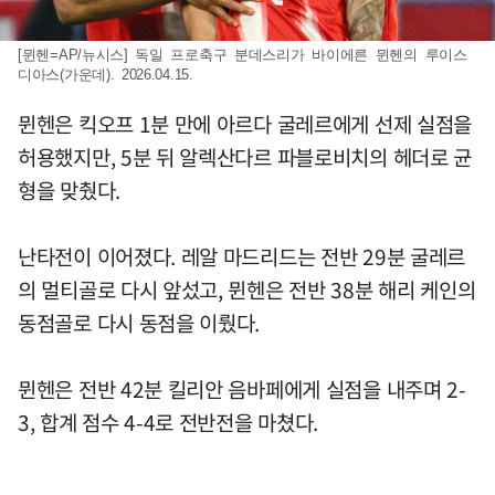
[뮌헨=AP/뉴시스] 독일 프로축구 분데스리가 바이에른 뮌헨의 루이스
디아스(가운데). 2026.04.15.
뮌헨은 킥오프 1분 만에 아르다 굴레르에게 선제 실점을
허용했지만, 5분 뒤 알렉산다르 파블로비치의 헤더로 균
형을 맞췄다.
난타전이 이어졌다. 레알 마드리드는 전반 29분 굴레르
의 멀티골로 다시 앞섰고, 뮌헨은 전반 38분 해리 케인의
동점골로 다시 동점을 이뤘다.
뮌헨은 전반 42분 킬리안 음바페에게 실점을 내주며 2-
3, 합계 점수 4-4로 전반전을 마쳤다.