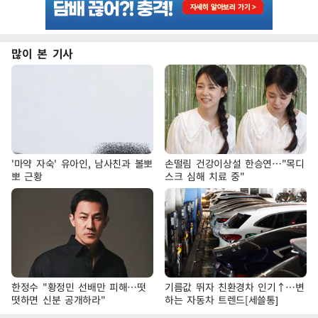
많이 본 기사
'마약 자숙' 유아인, 남사친과 볼뽀
손떨림 건강이상설 한승연…"목디
뽀 근황
스크 심해 치료 중"
한정수 "황정민 선배만 피해…떳
기름값 뛰자 친환경차 인기↑…변
떳하면 신분 공개하라"
하는 자동차 트렌드[세쓸통]