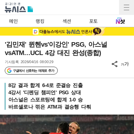
메인
랭킹
섹션
포토
'김민재' 뮌헨vs'이강인' PSG, 아스널
vsATM…UCL 4강 대진 완성(종합)
기사등록
2026/04/16 08:00:29
가
가
구글에서 선호하는 매체로 추가
8강 결과 합계 6-4로 준결승 진출
4강서 '디펜딩 챔피언' PSG 상대
아스널은 스포르팅에 합계 1-0 승
바르셀로나 꺾은 ATM과 결승행 다퉈