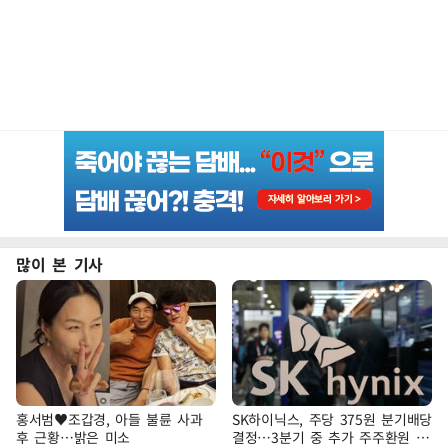
많이 본 기사
홍서범♥조갑경, 아들 불륜 사과
SK하이닉스, 주당 375원 분기배당
후 근황…밝은 미소
결정…3분기 중 추가 주주환원 발