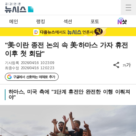
메인
랭킹
섹션
포토
"美·이란 종전 논의 속 美·하마스 가자 휴전
이후 첫 회담"
기사등록
2026/04/16 10:23:09
가
가
최종수정
2026/04/16 12:02:23
구글에서 선호하는 매체로 추가
하마스, 미국 측에 "1단계 휴전안 완전한 이행 이뤄져
야"