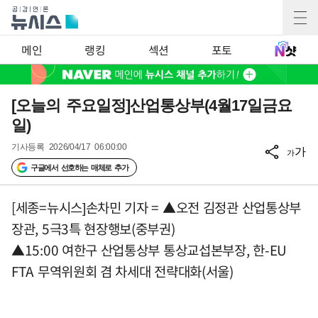
메인
랭킹
섹션
포토
[오늘의 주요일정]산업통상부(4월17일금요
일)
기사등록
2026/04/17 06:00:00
가
가
구글에서 선호하는 매체로 추가
[세종=뉴시스]손차민 기자 = ▲오전 김정관 산업통상부
장관, 5극3특 현장행보(중부권)
▲15:00 여한구 산업통상부 통상교섭본부장, 한-EU
FTA 무역위원회 겸 차세대 전략대화(서울)