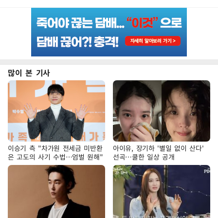
많이 본 기사
이승기 측 "차가원 전세금 미반환
아이유, 장기하 '별일 없이 산다'
은 고도의 사기 수법…엄벌 원해"
선곡…쿨한 일상 공개