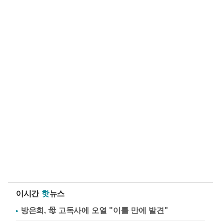
이시간
핫
뉴스
방은희, 母 고독사에 오열 "이틀 만에 발견"