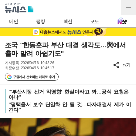
메인
랭킹
섹션
포토
조국 "한동훈과 부산 대결 생각도…與에서
출마 말려 아쉽기도"
기사등록
2026/04/16 10:43:26
가
가
최종수정
2026/04/16 10:45:17
구글에서 선호하는 매체로 추가
"'부산시장 선거 악영향' 현실이라고 봐…공식 요청은
아냐"
"평택을서 보수 단일화 안 될 것…다자대결서 제가 이
긴다"