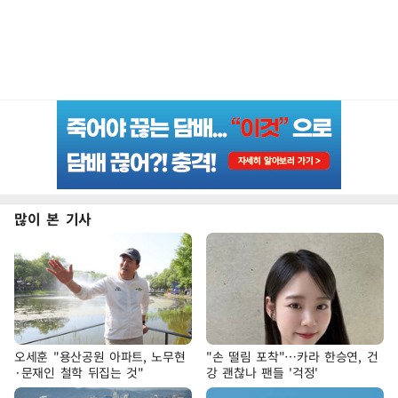
많이 본 기사
오세훈 "용산공원 아파트, 노무현
"손 떨림 포착"…카라 한승연, 건
·문재인 철학 뒤집는 것"
강 괜찮나 팬들 '걱정'