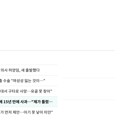
 의사 허양임, 새 출발했다
출 수술 "여성성 잃는 것이…"
군대서 구타로 사망…유골 못 찾아"
표창원, 남규리에 15년 만에 사과…"제가 틀렸습니다"
내가 먼저 제안…아기 못 낳아 미안"