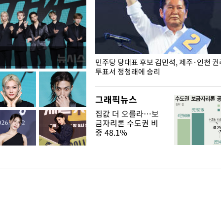
슨 일이? [뉴시스국회토pic]
민주당 당대표 후보 김민석, 제주·인천 
투표서 정청래에 승리
그래픽뉴스
집값 더 오를라…보
금자리론 수도권 비
중 48.1%