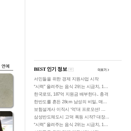
금융
시
다시 뛰는 코스닥…
'들
ETF 수익률 상위권
찍어
연예