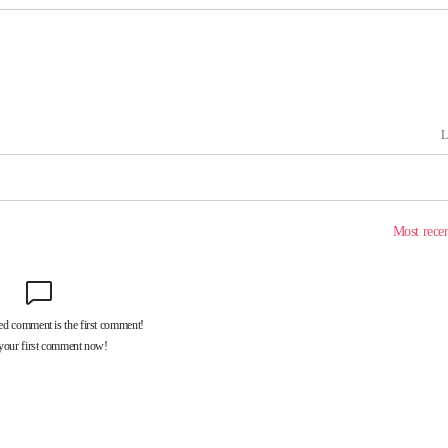
속[다음주
다"
려 죄송"
·서미화·
1위… 정
鄭
위해 뛸
승리
일날씨]
원해 아틀