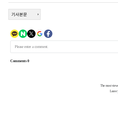
3시간 전 >
여수 오동도 해상서 모터보트 전복…1명 사망·1명 실종
4시간 전 >
기사본문
극한폭염 한풀 꺾이지만…'낮 최고 35도' 무더위, 열대야 계
날씨]
4시간 전 >
축구협회 "압수수색·성접대 논란 사과…쇄신의 기회로 삼겠
5시간 전 >
[속보]'압수수색·성접대 논란' 축구협회 "실망과 걱정 안겨드
8시간 전 >
'최고 37도' 폭염 지속…강원동해안 최대 150㎜ 비
10시간 전 >
[속보]뉴욕증시 상승 마감…S&P 0.6% 나스닥 1.3%↑
-22715초 전 >
이란 "호르무즈 재개방 합의 근접…美 배상 선행돼야"
-13762초 전 >
[속보]與최고위원 제주·인천 순회경선…박선원·최민희
한민수·김용 순
-13715초 전 >
[속보]김민석, 與 전대 당원투표 누적 득표율 45.42%로 
청래 44.56%
-12997초 전 >
[속보]與 대표 경선 제주·인천 당원투표…金 47.75%·
42.08%·宋 10.17%
-12531초 전 >
이강인 "아틀레티코 이적 기뻐…등번호 7번 의미보단 팀 
것"
-12466초 전 >
[속보]與 당대표 경선, 제주·인천 권리당원 투표 김민석 
-6240초 전 >
낮 최고 35도 '무더위'…동해안 시간당 30㎜ '강한 비'[내
-5510초 전 >
[속보]이강인 "감독님이 원하는 마음 느꼈고, 많은 트로피 
레티코 이적"
-5292초 전 >
수도권 40도 육박 '펄펄'…동해안 일부 지역엔 호의주의보
-4261초 전 >
온열질환 사망자 3명 늘어…누적 환자 3000명 돌파