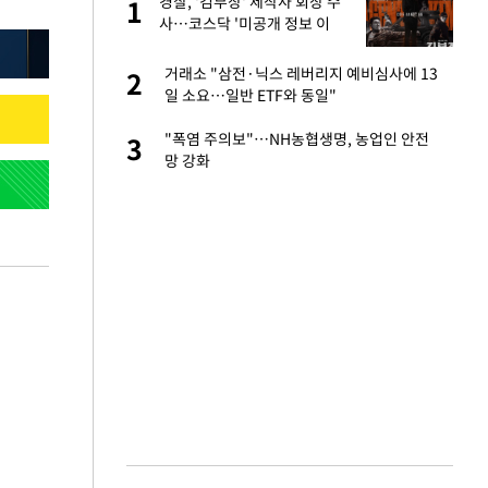
 출
경찰, '김부장' 제작사 회장 수
1
1
사…코스닥 '미공개 정보 이
용' 의혹
승연, 건강 괜찮나
거래소 "삼전·닉스 레버리지 예비심사에 13
2
2
일 소요…일반 ETF와 동일"
절 태극기 현수막에
"폭염 주의보"…NH농협생명, 농업인 안전
3
3
망 강화
 다 죽어"…전세금
4
근조화환, 왜?[뉴
5
대 의혹'…2002
6
임서 '홈팀' 일본
7