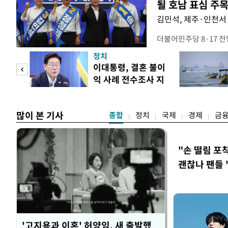
될 호남 표심 주
김민석, 제주·인천서 
더불어민주당 8·17 
보가 8일 제주·인천 지
정치
다. 앞서 정청래 후보
희망
이대통령, 결혼 불이
·울산·경남 경선에서 1
각"
익 사례 전수조사 지
제주·인천 경선에서 이기
시
만 두 후보 간 누적 득표
많이 본 기사
종합
정치
국제
경제
금
"손 떨림 포
괜찮나 팬들 
'고지용과 이혼' 허양임, 새 출발했