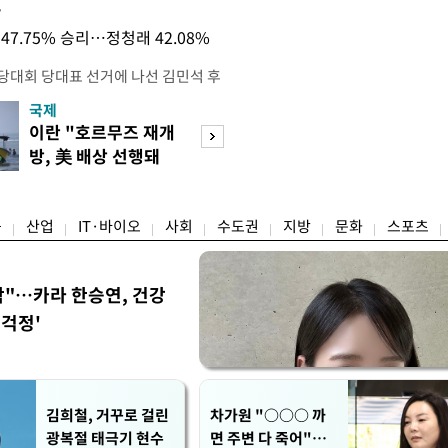
목
47.75% 승리…정청래 42.08%
전당대회 당대표 선거에 나선 김민석 후
역 순회경선에서 '누적 1위'를 탈환했
국제
경제
 우세 지역으로 점쳐졌던 충청권과 부산
이란 "호르무즈 재개
세계식량가격 다
승 1패를 주고 받은 김 후보는 이날
방, 美 배상 선행돼
상승…곡물·설탕 
며 '2승 1패'로 앞서가게 됐다. 다
야"
썩'
율 차이가 '0.86%p'에 불과
융
산업
IT·바이오
사회
수도권
지방
문화
스포츠
착"…카라 한승연, 건강
'걱정'
김희철, 거꾸로 걸린
차가원 "○○○ 까
광복절 태극기 현수
면 주변 다 죽어"…