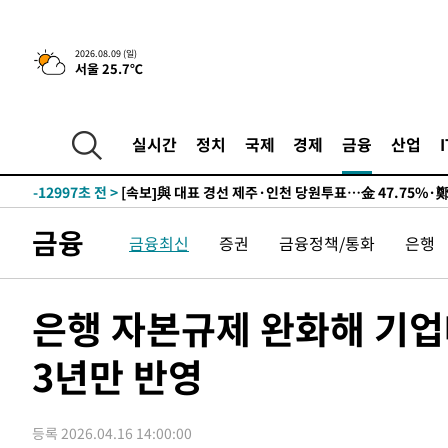
10시간 전 >
[속보]뉴욕증시 상승 마감…S&P 0.6% 나스닥 1.3%↑
2026.08.09 (일)
서울 25.7℃
-22715초 전 >
이란 "호르무즈 재개방 합의 근접…美 배상 선행돼야"
-13762초 전 >
[속보]與최고위원 제주·인천 순회경선…박선원·최민희
한민수·김용 순
-13715초 전 >
[속보]김민석, 與 전대 당원투표 누적 득표율 45.42%로 
실시간
정치
국제
경제
금융
산업
청래 44.56%
-12997초 전 >
[속보]與 대표 경선 제주·인천 당원투표…金 47.75%·
42.08%·宋 10.17%
-12531초 전 >
이강인 "아틀레티코 이적 기뻐…등번호 7번 의미보단 팀 
것"
-12466초 전 >
[속보]與 당대표 경선, 제주·인천 권리당원 투표 김민석 
금융
금융최신
증권
금융정책/통화
은행
-6240초 전 >
낮 최고 35도 '무더위'…동해안 시간당 30㎜ '강한 비'[내
-5510초 전 >
[속보]이강인 "감독님이 원하는 마음 느꼈고, 많은 트로피 
레티코 이적"
-5292초 전 >
수도권 40도 육박 '펄펄'…동해안 일부 지역엔 호의주의보
은행 자본규제 완화해 기업
-4261초 전 >
온열질환 사망자 3명 늘어…누적 환자 3000명 돌파
3년만 반영
29분 전 >
강릉에 시간당 81.4㎜ 물폭탄…도로 잠기고 담벼락 붕괴
1시간 전 >
백운산서 80년근 천종산삼 9뿌리 발견…감정가 1.3억원
2시간 전 >
선재도서 해루질 나섰다 실종 60대, 닷새 만에 숨진 채 발견
등록 2026.04.16 14:00:00
2시간 전 >
남자 농구, 나고야 아시안게임서 '홈팀' 일본과 한일전