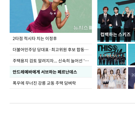
컴백하는 스키즈
이번주 국회에는 무
2타점 적시타 치는 이정후
더불어민주당 당대표·최고위원 후보 합동연설회
주택용지 검토 알려지자... 신속히 늘어선 '근조화환'
안드레예바에게 서브하는 페르난데스
폭우에 무너진 강릉 교동 주택 담벼락