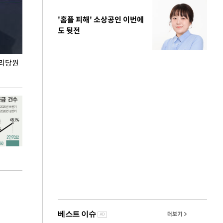
'홈플 피해' 소상공인 이번에
도 뒷전
권리당원
무더위 잊는 도심형 여름 축제 '2026 서울 바캉스
용산어린이정원 앞
페스티벌'