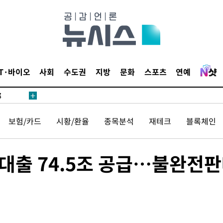
·서미화·
1위… 정
IT·바이오
사회
수도권
지방
문화
스포츠
연예
鄭
위해 뛸
승리
보험/카드
시황/환율
종목분석
재테크
블록체인
일날씨]
원해 아틀
대출 74.5조 공급…불완전판