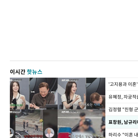
이시간
핫뉴스
'고지용과 이혼'
유혜정, 자궁적
김정렬 "친형 
하리수 "이혼 