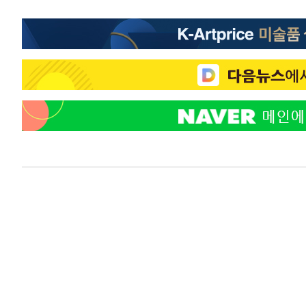
29분 전 >
강릉에 시간당 81.4㎜ 물폭탄…도로 잠기고 담벼락 붕괴
1시간 전 >
백운산서 80년근 천종산삼 9뿌리 발견…감정가 1.3억원
2시간 전 >
선재도서 해루질 나섰다 실종 60대, 닷새 만에 숨진 채 발견
2시간 전 >
남자 농구, 나고야 아시안게임서 '홈팀' 일본과 한일전
3시간 전 >
여수 오동도 해상서 모터보트 전복…1명 사망·1명 실종
4시간 전 >
극한폭염 한풀 꺾이지만…'낮 최고 35도' 무더위, 열대야 계
날씨]
4시간 전 >
축구협회 "압수수색·성접대 논란 사과…쇄신의 기회로 삼겠
5시간 전 >
[속보]'압수수색·성접대 논란' 축구협회 "실망과 걱정 안겨드
8시간 전 >
'최고 37도' 폭염 지속…강원동해안 최대 150㎜ 비
10시간 전 >
[속보]뉴욕증시 상승 마감…S&P 0.6% 나스닥 1.3%↑