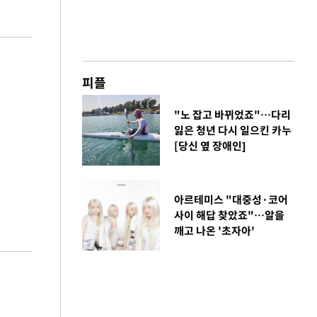
피플
"노 잡고 바뀌었죠"…다리
잃은 청년 다시 일으킨 카누
[당신 옆 장애인]
아르테미스 "대중성·코어
사이 해답 찾았죠"…알을
깨고 나온 '초자아'