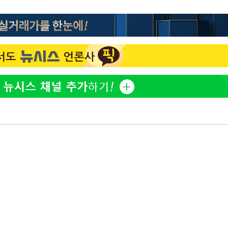
'고지용과 이혼' 허양임, 새
1
발했다
"손 떨림 포착"…카라 한
2
팬들 '걱정'
김희철, 거꾸로 걸린 광복
3
"X돌았네"
속[다음주
차가원 "○○○ 까면 주변
4
다"
미반환 속 녹취 폭로 파장
려 죄송"
용산어린이정원 앞 즐비한 
5
시스Pic]
외신 주목한 '축구협회 성접
6
한일월드컵까지 소환
남자 농구, 나고야 아시안게
7
과 한일전