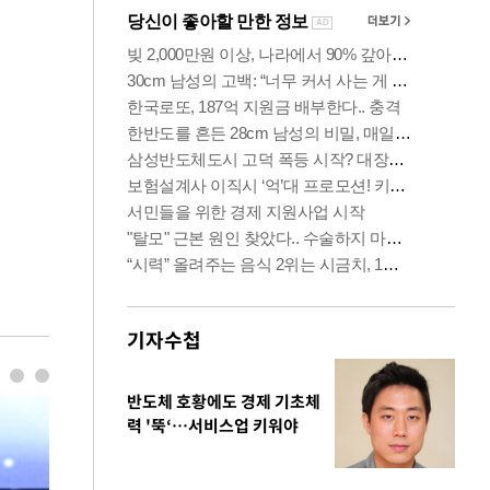
기자수첩
반도체 호황에도 경제 기초체
력 '뚝‘…서비스업 키워야