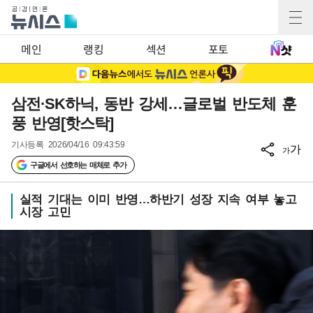
메인
랭킹
섹션
포토
삼전·SK하닉, 동반 강세…글로벌 반도체 훈
풍 반영[핫스탁]
기사등록
2026/04/16 09:43:59
가
가
구글에서 선호하는 매체로 추가
실적 기대는 이미 반영…하반기 성장 지속 여부 놓고
시장 고민