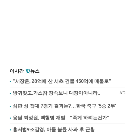
이시간
핫
뉴스
"서장훈, 28억에 산 서초 건물 450억에 매물로"
심판 성 접대 7경기 결과는?…한국 축구 '5승 2무'
응팔 최성원, 백혈병 재발…"죽게 하려는건가"
홍서범♥조갑경, 아들 불륜 사과 후 근황