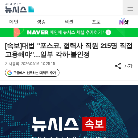
메인
랭킹
섹션
포토
[속보]대법 "포스코, 협력사 직원 215명 직접
고용해야"…일부 각하·불인정
기사등록
2026/04/16 10:25:15
가
가
구글에서 선호하는 매체로 추가