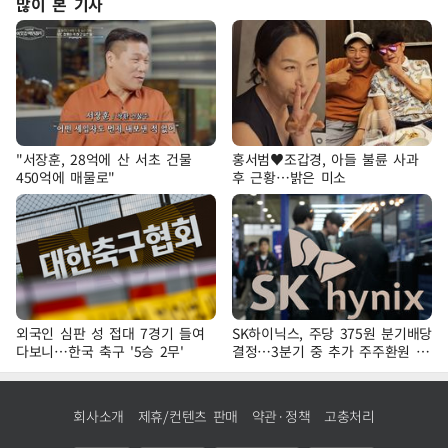
많이 본 기사
"서장훈, 28억에 산 서초 건물
홍서범♥조갑경, 아들 불륜 사과
450억에 매물로"
후 근황…밝은 미소
외국인 심판 성 접대 7경기 들여
SK하이닉스, 주당 375원 분기배당
다보니…한국 축구 '5승 2무'
결정…3분기 중 추가 주주환원 발
표
회사소개
제휴/컨텐츠 판매
약관·정책
고충처리