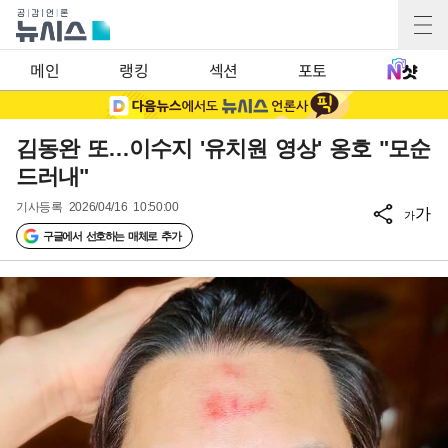
메인
랭킹
섹션
포토
김동완 또…이수지 '유치원 영상' 옹호 "모순
드러내"
기사등록
2026/04/16 10:50:00
가
가
구글에서 선호하는 매체로 추가