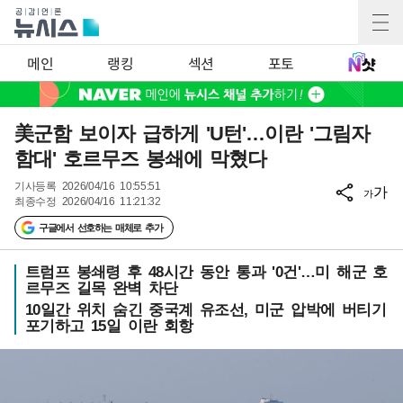
메인
랭킹
섹션
포토
美군함 보이자 급하게 'U턴'…이란 '그림자
함대' 호르무즈 봉쇄에 막혔다
기사등록
2026/04/16 10:55:51
가
가
최종수정
2026/04/16 11:21:32
구글에서 선호하는 매체로 추가
트럼프 봉쇄령 후 48시간 동안 통과 '0건'…미 해군 호
르무즈 길목 완벽 차단
10일간 위치 숨긴 중국계 유조선, 미군 압박에 버티기
포기하고 15일 이란 회항