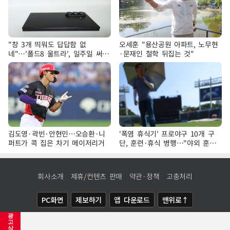
"창 3개 띄워도 답답함 없
오세훈 "용산공원 아파트, 노무현
네"…'폴드8 울트라', 일주일 써보
·문재인 철학 뒤집는 것"
니
김도영·곽빈·안현민…오승환·니
'폭염 휴식기' 프로야구 10개 구
퍼트가 콕 집은 차기 메이저리거
단, 훈련·휴식 병행…"야외 훈련
해도 안전 최우선"
회사소개
제휴/컨텐츠 판매
약관·정책
고충처리
PC화면
제보하기
앱 다운로드
맨위로↑
광
COPYRIGHTⓒ
NEWSIS
ALL RIGHTS RESERVED.
고
삭