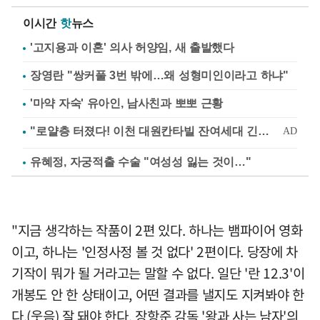
이시간
핫
뉴스
'고지용과 이혼' 의사 허양임, 새 출발했다
장영란 "쌍커풀 3번 밖에…왜 성형미인이라고 하냐"
'마약 자숙' 유아인, 남사친과 뽀뽀 근황
유혜정, 자궁적출 수술 "여성성 잃는 것이…"
"지금 생각하는 작품이 2편 있다. 하나는 뱀파이어 영화
이고, 하나는 '인정사정 볼 것 없다' 2편이다. 당장에 차
기작이 뭐가 될 거라고는 말할 수 없다. 일단 '란 12.3'이
개봉도 안 한 상태이고, 어떤 결과를 낼지도 지켜봐야 한
다.(웃음) 잘 돼야 한다. 장항준 감독 '왕과 사는 남자'의