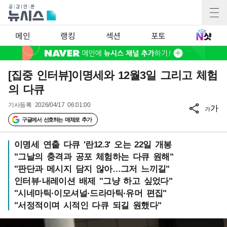
메인
랭킹
섹션
포토
[집중 인터뷰]이명세와 12월3일 그리고 체험
의 다큐
기사등록
2026/04/17 06:01:00
가
가
구글에서 선호하는 매체로 추가
이명세 연출 다큐 '란12.3' 오는 22일 개봉
"그날의 충격과 공포 체험하는 다큐 원해"
"판단과 메시지 담지 않아…그저 느끼길"
인터뷰·내레이션 배제 "그냥 하고 싶었다"
"시네마틱·이모셔널·드라마틱·유머 편집"
"서정적이며 시적인 다큐 되길 원했다"