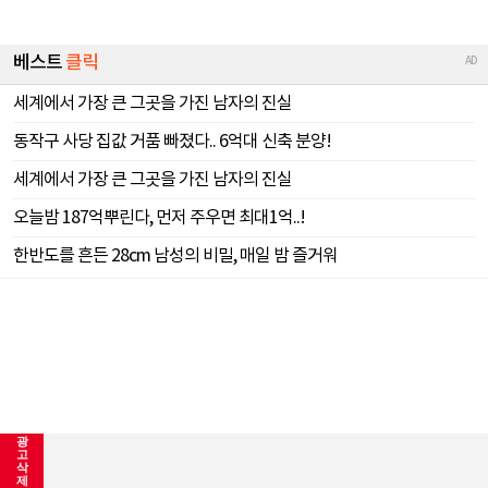
광
고
삭
제